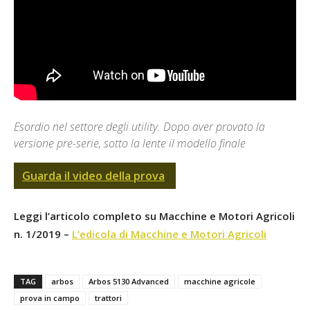
Esordio nel settore degli utility. Dopo aver provato la
versione pre-serie, sotto la lente il modello finale
Guarda il video della prova
Leggi l’articolo completo su Macchine e Motori Agricoli
n. 1/2019 –
L’edicola di Macchine e Motori Agricoli
TAG
arbos
Arbos 5130 Advanced
macchine agricole
prova in campo
trattori