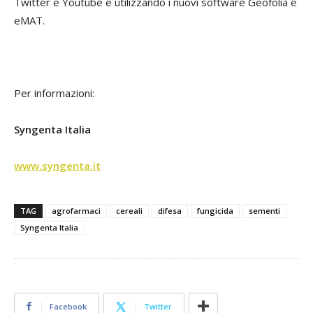
Twitter e Youtube e utilizzando i nuovi software Geofolia e
eMAT.
Per informazioni:
Syngenta Italia
www.syngenta.it
TAG
agrofarmaci
cereali
difesa
fungicida
sementi
Syngenta Italia
Facebook
Twitter