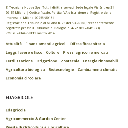
© Tecniche Nuove Spa. Tutti i diritti riservati. Sede legale Via Eritrea 21 -
20157 Milano | Codice fiscale, Partita IVA e Iscrizione al Registro delle
imprese di Milano: 00753480151
Registrazione Tribunale di Milano n. 76 del 5.3.2014 (Precedentemente
registrata presso il Tribunale di Bologna n. 4272 del 7/04/1973)
ROC n. 24344 dell’11 marzo 2014
Attualità
Finanziamenti agricoli
Difesa fitosanitaria
Leggi, lavoro e fisco
Colture
Prezzi agricoli e mercati
Fertilizzazione
Irrigazione
Zootecnia
Energie rinnovabili
Agricoltura biologica
Biotecnologie
Cambiamenti climatici
Economia circolare
EDAGRICOLE
Edagricole
Agricommercio & Garden Center
Rivista di Orticoltura e Floricoltura