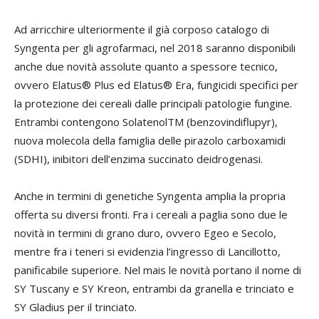
Ad arricchire ulteriormente il già corposo catalogo di
Syngenta per gli agrofarmaci, nel 2018 saranno disponibili
anche due novità assolute quanto a spessore tecnico,
ovvero Elatus® Plus ed Elatus® Era, fungicidi specifici per
la protezione dei cereali dalle principali patologie fungine.
Entrambi contengono SolatenolTM (benzovindiflupyr),
nuova molecola della famiglia delle pirazolo carboxamidi
(SDHI), inibitori dell’enzima succinato deidrogenasi.
Anche in termini di genetiche Syngenta amplia la propria
offerta su diversi fronti. Fra i cereali a paglia sono due le
novità in termini di grano duro, ovvero Egeo e Secolo,
mentre fra i teneri si evidenzia l’ingresso di Lancillotto,
panificabile superiore. Nel mais le novità portano il nome di
SY Tuscany e SY Kreon, entrambi da granella e trinciato e
SY Gladius per il trinciato.