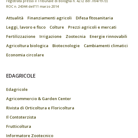
registrata presso il Tribunale di Bologna n. 4272 del 7/04/1973)
ROC n. 24344 dell’11 marzo 2014
Attualità
Finanziamenti agricoli
Difesa fitosanitaria
Leggi, lavoro e fisco
Colture
Prezzi agricoli e mercati
Fertilizzazione
Irrigazione
Zootecnia
Energie rinnovabili
Agricoltura biologica
Biotecnologie
Cambiamenti climatici
Economia circolare
EDAGRICOLE
Edagricole
Agricommercio & Garden Center
Rivista di Orticoltura e Floricoltura
Il Contoterzista
Frutticoltura
Informatore Zootecnico