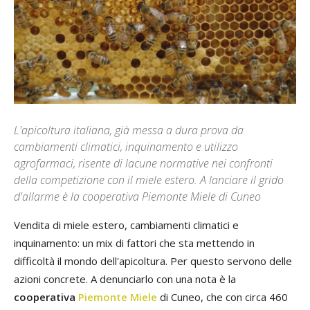
L'apicoltura italiana, già messa a dura prova da
cambiamenti climatici, inquinamento e utilizzo
agrofarmaci, risente di lacune normative nei confronti
della competizione con il miele estero. A lanciare il grido
d'allarme è la cooperativa Piemonte Miele di Cuneo
Vendita di miele estero, cambiamenti climatici e
inquinamento: un mix di fattori che sta mettendo in
difficoltà il mondo dell'apicoltura. Per questo servono delle
azioni concrete. A denunciarlo con una nota è la
cooperativa
Piemonte Miele
di Cuneo, che con circa 460