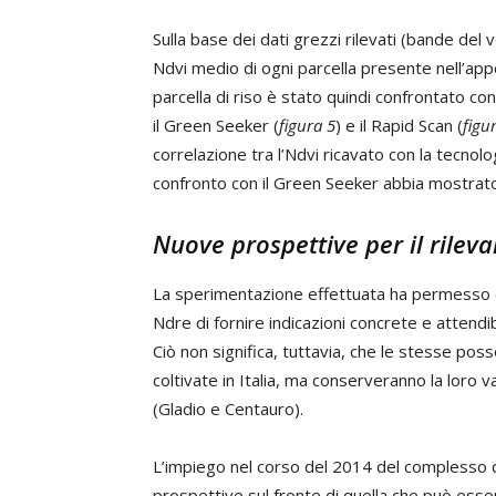
Sulla base dei dati grezzi rilevati (bande del v
Ndvi medio di ogni parcella presente nell’ap
parcella di riso è stato quindi confrontato con l
il Green Seeker (
figura 5
) e il Rapid Scan (
figu
correlazione tra l’Ndvi ricavato con la tecnolo
confronto con il Green Seeker abbia mostrato
Nuove prospettive per il rile
La sperimentazione effettuata ha permesso di 
Ndre di fornire indicazioni concrete e attendibi
Ciò non significa, tuttavia, che le stesse poss
coltivate in Italia, ma conserveranno la loro val
(Gladio e Centauro).
L’impiego nel corso del 2014 del complesso 
prospettive sul fronte di quella che può esser