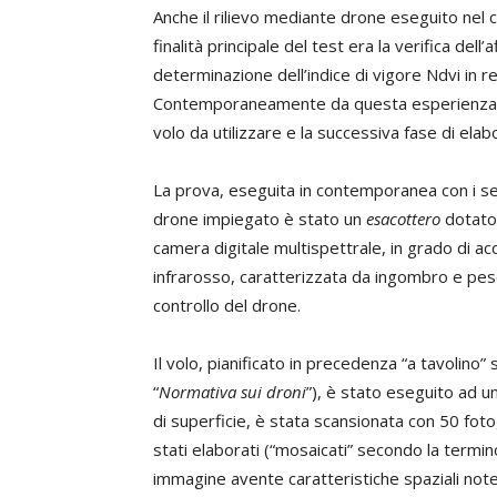
Anche il rilievo mediante drone eseguito nel c
finalità principale del test era la verifica dell
determinazione dell’indice di vigore Ndvi in rel
Contemporaneamente da questa esperienza si è c
volo da utilizzare e la successiva fase di ela
La prova, eseguita in contemporanea con i sens
drone impiegato è stato un
esacottero
dotato
camera digitale multispettrale, in grado di a
infrarosso, caratterizzata da ingombro e pes
controllo del drone.
Il volo, pianificato in precedenza “a tavolin
“
Normativa sui droni
”), è stato eseguito ad u
di superficie, è stata scansionata con 50 fo
stati elaborati (“mosaicati” secondo la termino
immagine avente caratteristiche spaziali not