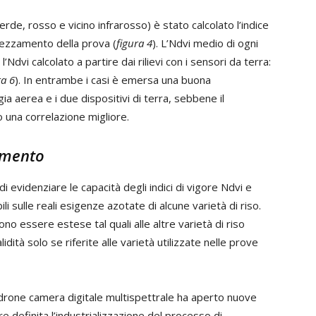
erde, rosso e vicino infrarosso) è stato calcolato l’indice
pezzamento della prova (
figura 4
). L’Ndvi medio di ogni
’Ndvi calcolato a partire dai rilievi con i sensori da terra:
ra 6
). In entrambe i casi è emersa una buona
gia aerea e i due dispositivi di terra, sebbene il
 una correlazione migliore.
vamento
evidenziare le capacità degli indici di vigore Ndvi e
li sulle reali esigenze azotate di alcune varietà di riso.
ono essere estese tal quali alle altre varietà di riso
idità solo se riferite alle varietà utilizzate nelle prove
drone camera digitale multispettrale ha aperto nuove
e definita l’industrializzazione del processo di