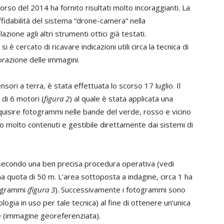
orso del 2014 ha fornito risultati molto incoraggianti. La
’affidabilità del sistema “drone-camera” nella
azione agli altri strumenti ottici già testati.
ercato di ricavare indicazioni utili circa la tecnica di
borazione delle immagini.
ori a terra, è stata effettuata lo scorso 17 luglio. Il
 di 6 motori (
figura 2
) al quale è stata applicata una
cquisire fotogrammi nelle bande del verde, rosso e vicino
o molto contenuti e gestibile direttamente dai sistemi di
o” secondo una ben precisa procedura operativa (vedi
na quota di 50 m. L’area sottoposta a indagine, circa 1 ha
togrammi
(figura 3
). Successivamente i fotogrammi sono
logia in uso per tale tecnica) al fine di ottenere un’unica
e (immagine georeferenziata).