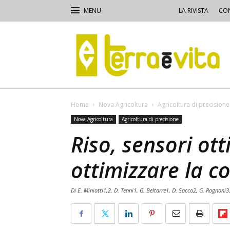
LA RIVISTA
CON
Terra
e
Vita
Home
Nova Agricoltura
Agricoltura di precisione
Nova Agricoltura
Agricoltura di precisione
Riso, sensori ott
ottimizzare la 
Di E. Miniotti1,2, D. Tenni1, G. Beltarre1, D. Sacco2, G. Rognoni3