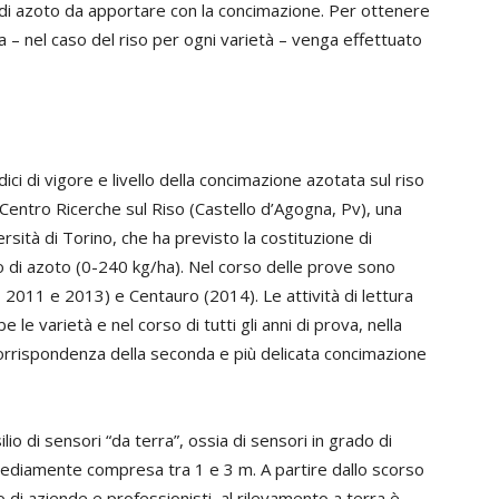
se di azoto da apportare con la concimazione. Per ottenere
a – nel caso del riso per ogni varietà – venga effettuato
ici di vigore e livello della concimazione azotata sul riso
 Centro Ricerche sul Riso (Castello d’Agogna, Pv), una
rsità di Torino, che ha previsto la costituzione di
o di azoto (0-240 kg/ha). Nel corso delle prove sono
, 2011 e 2013) e Centauro (2014). Le attività di lettura
 le varietà e nel corso di tutti gli anni di prova, nella
 corrispondenza della seconda e più delicata concimazione
ilio di sensori “da terra”, ossia di sensori in grado di
mediamente compresa tra 1 e 3 m. A partire dallo scorso
 di aziende e professionisti, al rilevamento a terra è