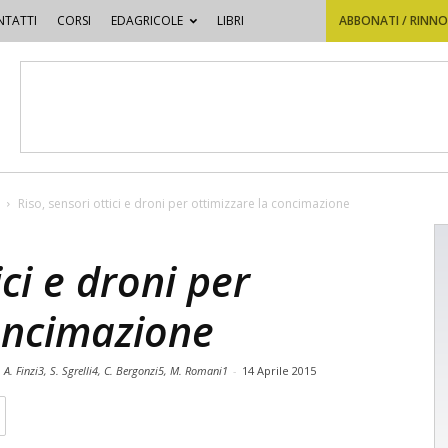
TATTI
CORSI
EDAGRICOLE
LIBRI
ABBONATI / RINN
Riso, sensori ottici e droni per ottimizzare la concimazione
ici e droni per
concimazione
, A. Finzi3, S. Sgrelli4, C. Bergonzi5, M. Romani1
-
14 Aprile 2015