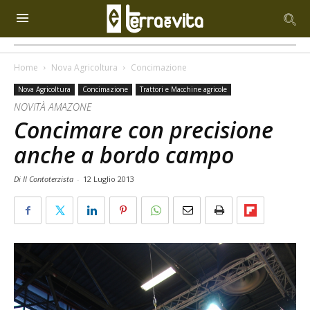
Home
Nova Agricoltura
Concimazione
Nova Agricoltura
Concimazione
Trattori e Macchine agricole
NOVITÀ AMAZONE
Concimare con precisione
anche a bordo campo
Di Il Contoterzista
-
12 Luglio 2013