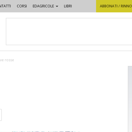
TATTI
CORSI
EDAGRICOLE
LIBRI
ABBONATI / RINN
ve rosse