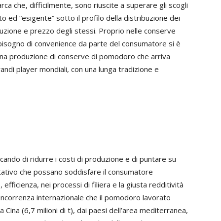
ca che, difficilmente, sono riuscite a superare gli scogli
 ed “esigente” sotto il profilo della distribuzione dei
oduzione e prezzo degli stessi. Proprio nelle conserve
l bisogno di
convenience
da parte del consumatore si è
una produzione di conserve di pomodoro che arriva
 i grandi player mondiali, con una lunga tradizione e
rcando di ridurre i costi di produzione e di puntare su
litativo che possano soddisfare il consumatore
icienza, nei processi di filiera e la giusta redditività
te concorrenza internazionale che il pomodoro lavorato
Cina (6,7 milioni di t), dai paesi dell’area mediterranea,