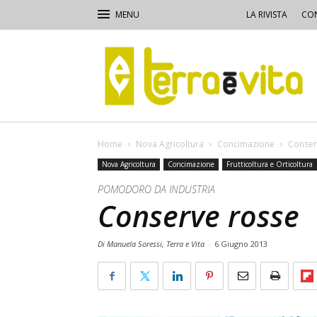
LA RIVISTA
CON
Terra
e
Vita
Home
Nova Agricoltura
Concimazione
Conser
Nova Agricoltura
Concimazione
Frutticoltura e Orticoltura
POMODORO DA INDUSTRIA
Conserve rosse
Di Manuela Soressi, Terra e Vita
-
6 Giugno 2013