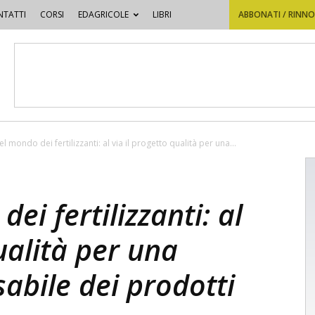
TATTI
CORSI
EDAGRICOLE
LIBRI
ABBONATI / RINN
el mondo dei fertilizzanti: al via il progetto qualità per una...
ei fertilizzanti: al
ualità per una
abile dei prodotti