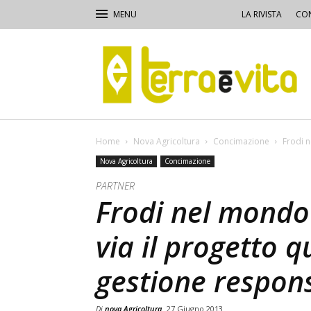
LA RIVISTA
CON
Terra
e
Vita
Home
Nova Agricoltura
Concimazione
Frodi n
Nova Agricoltura
Concimazione
PARTNER
Frodi nel mondo d
via il progetto q
gestione respons
Di
nova Agricoltura
27 Giugno 2013