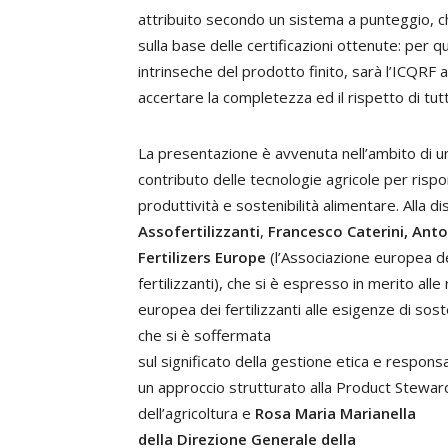
attribuito secondo un sistema a punteggio, c
sulla base delle certificazioni ottenute: per q
intrinseche del prodotto finito, sarà l’ICQRF ad
accertare la completezza ed il rispetto di tutti
La presentazione è avvenuta nell’ambito di u
contributo delle tecnologie agricole per risp
produttività e sostenibilità alimentare. Alla d
Assofertilizzanti
,
Francesco Caterini,
Anto
Fertilizers Europe
(l’Associazione europea de
fertilizzanti), che si è espresso in merito alle 
europea dei fertilizzanti alle esigenze di soste
che si è soffermata
sul significato della gestione etica e respons
un approccio strutturato alla Product Stewa
dell’agricoltura e
Rosa Maria Marianella
della Direzione Generale della