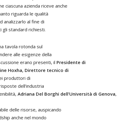
he ciascuna azienda riceve anche
uanto riguarda le qualità
 analizzarlo al fine di
 gli standard richiesti.
na tavola rotonda sul
ondere alle esigenze della
iscussione erano presenti, il
Presidente di
ine Hoxha, Direttore tecnico di
i produttori di
risposte dell’industria
nibilità,
Adriana Del Borghi dell’Università di Genova
,
abile delle risorse, auspicando
rdship anche nel mondo