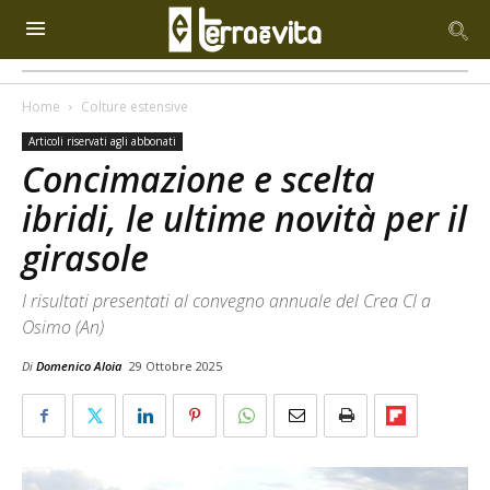
Home
Colture estensive
Articoli riservati agli abbonati
Concimazione e scelta
ibridi, le ultime novità per il
girasole
I risultati presentati al convegno annuale del Crea CI a
Osimo (An)
Di
Domenico Aloia
29 Ottobre 2025