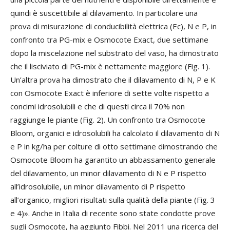
quindi è suscettibile al dilavamento. In particolare una
prova di misurazione di conducibilità elettrica (Ec), N e P, in
confronto tra PG-mix e Osmocote Exact, due settimane
dopo la miscelazione nel substrato del vaso, ha dimostrato
che il lisciviato di PG-mix è nettamente maggiore (Fig. 1).
Un’altra prova ha dimostrato che il dilavamento di N, P e K
con Osmocote Exact è inferiore di sette volte rispetto a
concimi idrosolubili e che di questi circa il 70% non
raggiunge le piante (Fig. 2). Un confronto tra Osmocote
Bloom, organici e idrosolubili ha calcolato il dilavamento di N
e P in kg/ha per colture di otto settimane dimostrando che
Osmocote Bloom ha garantito un abbassamento generale
del dilavamento, un minor dilavamento di N e P rispetto
all’idrosolubile, un minor dilavamento di P rispetto
all’organico, migliori risultati sulla qualità della piante (Fig. 3
e 4)». Anche in Italia di recente sono state condotte prove
sugli Osmocote, ha aggiunto Fibbi. Nel 2011 una ricerca del