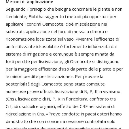
Metodi di applicazione
Seguendo il principio che bisogna concimare le piante e non
l’ambiente, Fibbi ha suggerito i metodi più opportuni per
applicare i concimi Osmocote, cioè miscelazione nei
substrati, applicazione nel foro di messa a dimora e
riconcimazione localizzata sul vaso. «Mentre l’efficienza di
un fertilizzante idrosolubile è fortemente influenzata dal
sistema di irrigazione e comunque è sempre minata da
forti perdite per lisciviazione, gli Osmocote si distinguono
per la maggiore efficienza d’uso da parte delle piante e per
le minori perdite per lisciviazione». Per provare la
sostenibilità degli Osmocote sono state compiute
numerose prove ufficiali: lisciviazione di N, P, K in vivaismo
(Cns), lisciviazione di N, P, K in floricoltura, confronto tra
Crf, idrosolubili e organici, effetto dei CRF nei sistemi di
ricircolazione in Cns. «Prove condotte in paesi esteri hanno
dimostrato che con i concimi a cessione controllata solo
una piccola parte dei nutrienti è disponibile direttamente e