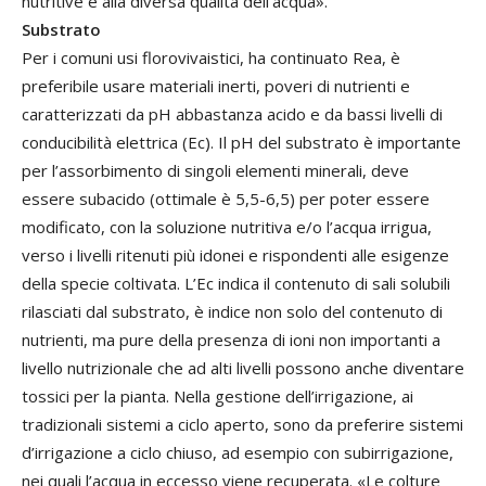
nutritive e alla diversa qualità dell’acqua».
Substrato
Per i comuni usi florovivaistici, ha continuato Rea, è
preferibile usare materiali inerti, poveri di nutrienti e
caratterizzati da pH abbastanza acido e da bassi livelli di
conducibilità elettrica (Ec). Il pH del substrato è importante
per l’assorbimento di singoli elementi minerali, deve
essere subacido (ottimale è 5,5-6,5) per poter essere
modificato, con la soluzione nutritiva e/o l’acqua irrigua,
verso i livelli ritenuti più idonei e rispondenti alle esigenze
della specie coltivata. L’Ec indica il contenuto di sali solubili
rilasciati dal substrato, è indice non solo del contenuto di
nutrienti, ma pure della presenza di ioni non importanti a
livello nutrizionale che ad alti livelli possono anche diventare
tossici per la pianta. Nella gestione dell’irrigazione, ai
tradizionali sistemi a ciclo aperto, sono da preferire sistemi
d’irrigazione a ciclo chiuso, ad esempio con subirrigazione,
nei quali l’acqua in eccesso viene recuperata. «Le colture