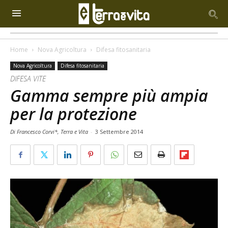
Home
Nova Agricoltura
Difesa fitosanitaria
Nova Agricoltura
Difesa fitosanitaria
DIFESA VITE
Gamma sempre più ampia
per la protezione
Di Francesco Corvi*, Terra e Vita
-
3 Settembre 2014