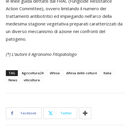
le linee guida dettate dal
FRAC
(Fungicide Resistance
Action Committee), ovvero limitando il numero dei
trattamenti antibotritici ed impiegando nell’arco della
medesima stagione vegetativa preparati caratterizzati da
un diverso meccanismo di azione nei confronti del
patogeno.
(*) L’autore è Agronomo Fitopatologo
TAG
Agricoltura24
difesa
difesa delle colture
Italia
News
viticoltura
Facebook
Twitter