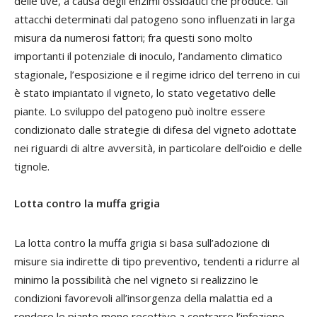
delle uve, a causa degli enzimi ossidatici che produce. Gli
attacchi determinati dal patogeno sono influenzati in larga
misura da numerosi fattori; fra questi sono molto
importanti il potenziale di inoculo, l’andamento climatico
stagionale, l’esposizione e il regime idrico del terreno in cui
è stato impiantato il vigneto, lo stato vegetativo delle
piante. Lo sviluppo del patogeno può inoltre essere
condizionato dalle strategie di difesa del vigneto adottate
nei riguardi di altre avversità, in particolare dell’oidio e delle
tignole.
Lotta contro la muffa grigia
L
a lotta contro la muffa grigia si basa sull’adozione di
misure sia indirette di tipo preventivo, tendenti a ridurre al
minimo la possibilità che nel vigneto si realizzino le
condizioni favorevoli all’insorgenza della malattia ed a
rendere le piante meno recettive a contrarre l’infezione