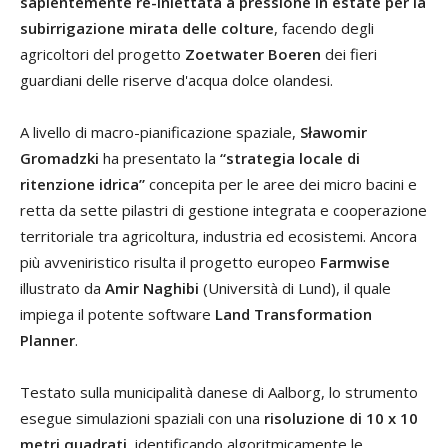
sapientemente re-iniettata a pressione in estate per la
subirrigazione mirata delle colture
, facendo degli
agricoltori del progetto
Zoetwater Boeren
dei fieri
guardiani delle riserve d'acqua dolce olandesi.
A livello di macro-pianificazione spaziale,
Sławomir
Gromadzki
ha presentato la
“strategia locale di
ritenzione idrica”
concepita per le aree dei micro bacini e
retta da sette pilastri di gestione integrata e cooperazione
territoriale tra agricoltura, industria ed ecosistemi. Ancora
più avveniristico risulta il progetto europeo
Farmwise
illustrato da
Amir Naghibi
(Università di Lund), il quale
impiega il potente software
Land Transformation
Planner
.
Testato sulla municipalità danese di Aalborg, lo strumento
esegue simulazioni spaziali con una
risoluzione di 10 x 10
metri quadrati
, identificando algoritmicamente le