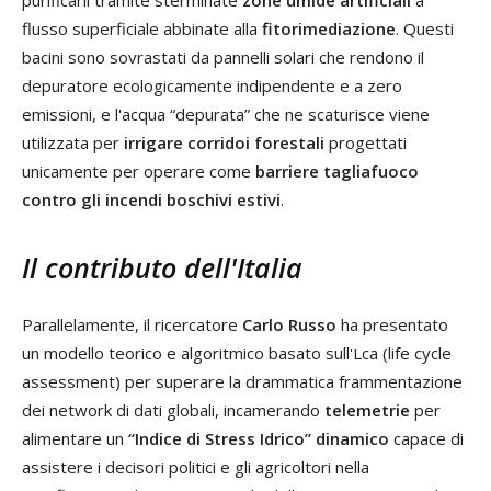
purificarli tramite sterminate
zone umide artificiali
a
flusso superficiale abbinate alla
fitorimediazione
. Questi
bacini sono sovrastati da pannelli solari che rendono il
depuratore ecologicamente indipendente e a zero
emissioni, e l'acqua “depurata” che ne scaturisce viene
utilizzata per
irrigare corridoi forestali
progettati
unicamente per operare come
barriere tagliafuoco
contro gli incendi boschivi estivi
.
Il contributo dell'Italia
Parallelamente, il ricercatore
Carlo Russo
ha presentato
un modello teorico e algoritmico basato sull'Lca (life cycle
assessment) per superare la drammatica frammentazione
dei network di dati globali, incamerando
telemetrie
per
alimentare un
“Indice di Stress Idrico” dinamico
capace di
assistere i decisori politici e gli agricoltori nella