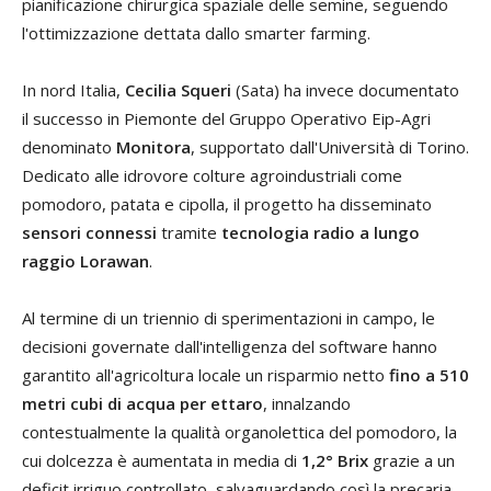
pianificazione chirurgica spaziale delle semine, seguendo
l'ottimizzazione dettata dallo smarter farming.
In nord Italia,
Cecilia Squeri
(Sata) ha invece documentato
il successo in Piemonte del Gruppo Operativo Eip-Agri
denominato
Monitora
, supportato dall'Università di Torino.
Dedicato alle idrovore colture agroindustriali come
pomodoro, patata e cipolla, il progetto ha disseminato
sensori connessi
tramite
tecnologia radio a lungo
raggio Lorawan
.
Al termine di un triennio di sperimentazioni in campo, le
decisioni governate dall'intelligenza del software hanno
garantito all'agricoltura locale un risparmio netto
fino a 510
metri cubi di acqua per ettaro
, innalzando
contestualmente la qualità organolettica del pomodoro, la
cui dolcezza è aumentata in media di
1,2° Brix
grazie a un
deficit irriguo controllato, salvaguardando così la precaria