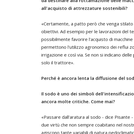
da destinare alla rottamazione delle macc
all'acquisto di attrezzature sostenibili?
«Certamente, a patto però che venga stilato 
obiettivi. Ad esempio per le lavorazioni del te
possibilmente favorire l'acquisto di macchine
permettono l'utilizzo agronomico dei reflui zo
irrigazione e così via. Se non si indicano delle
solo il trattore».
Perché è ancora lenta la diffusione del so
Il sodo è uno dei simboli dell'intensificaz
ancora molte critiche. Come mai?
«Passare dall'aratura al sodo - dice Pisante 
due virtù che non sempre coabitano nel nostr
agiscono tante variabili di natura pedoclimati