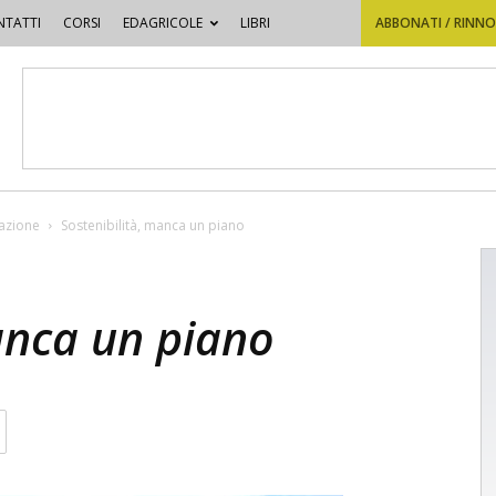
TATTI
CORSI
EDAGRICOLE
LIBRI
ABBONATI / RINN
vazione
Sostenibilità, manca un piano
anca un piano