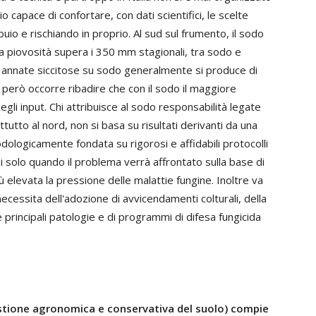
 capace di confortare, con dati scientifici, le scelte
uio e rischiando in proprio. Al sud sul frumento, il sodo
la piovosità supera i 350 mm stagionali, tra sodo e
n annate siccitose su sodo generalmente si produce di
 però occorre ribadire che con il sodo il maggiore
egli input. Chi attribuisce al sodo responsabilità legate
ttutto al nord, non si basa su risultati derivanti da una
dologicamente fondata su rigorosi e affidabili protocolli
oni solo quando il problema verrà affrontato sulla base di
ù elevata la pressione delle malattie fungine. Inoltre va
ecessita dell'adozione di avvicendamenti colturali, della
e principali patologie e di programmi di difesa fungicida
estione agronomica e conservativa del suolo) compie