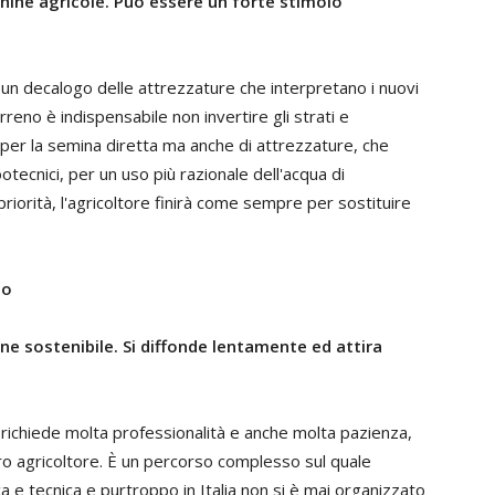
hine agricole. Può essere un forte stimolo
un decalogo delle attrezzature che interpretano i nuovi
rreno è indispensabile non invertire gli strati e
 per la semina diretta ma anche di attrezzature, che
otecnici, per un uso più razionale dell'acqua di
 priorità, l'agricoltore finirà come sempre per sostituire
do
ione sostenibile. Si diffonde lentamente ed attira
- richiede molta professionalità e anche molta pazienza,
o agricoltore. È un percorso complesso sul quale
ca e tecnica e purtroppo in Italia non si è mai organizzato