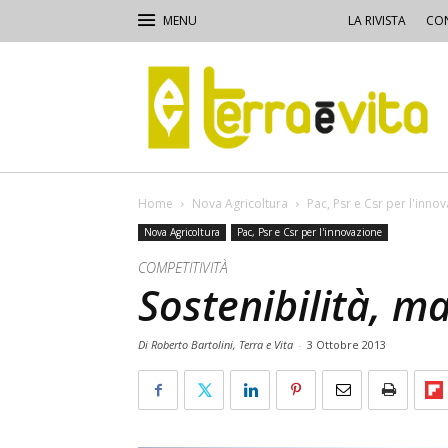
LA RIVISTA
CON
Terra
e
Vita
Home
Nova Agricoltura
Pac, Psr e Csr per l'inno
Nova Agricoltura
Pac, Psr e Csr per l'innovazione
COMPETITIVITÀ
Sostenibilità, m
Di Roberto Bartolini, Terra e Vita
-
3 Ottobre 2013