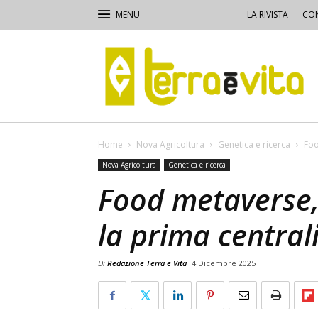
LA RIVISTA
CON
Terra
e
Vita
Home
Nova Agricoltura
Genetica e ricerca
Foo
Nova Agricoltura
Genetica e ricerca
Food metaverse,
la prima central
Di
Redazione Terra e Vita
4 Dicembre 2025