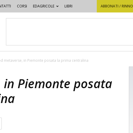
TATTI
CORSI
EDAGRICOLE
LIBRI
ABBONATI / RINN
d metaverse, in Piemonte posata la prima centralina
 in Piemonte posata
ina