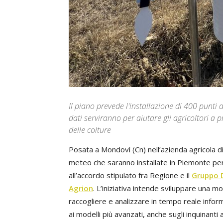
Il piano prevede l'installazione di 400 punti d
dati serviranno per aiutare gli agricoltori a 
delle colture
Posata a Mondovì (Cn) nell’azienda agricola di
meteo che saranno installate in Piemonte per
all’accordo stipulato fra Regione e il
Gruppo 
Agrion
. L’iniziativa intende sviluppare una m
raccogliere e analizzare in tempo reale infor
ai modelli più avanzati, anche sugli inquinanti