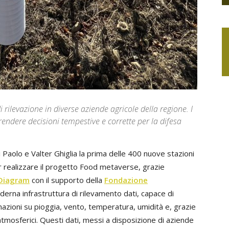
i rilevazione in diverse aziende agricole della regione. I
prendere decisioni tempestive e corrette per la difesa
 Paolo e Valter Ghiglia la prima delle 400 nuove stazioni
 realizzare il progetto Food metaverse, grazie
Diagram
con il supporto della
Fondazione
oderna infrastruttura di rilevamento dati, capace di
mazioni su pioggia, vento, temperatura, umidità e, grazie
 atmosferici. Questi dati, messi a disposizione di aziende