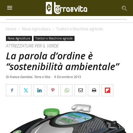
Home
Nova Agricoltura
Trattori e Macchine agricole
Nova Agricoltura
Trattori e Macchine agricole
ATTREZZATURE PER IL VERDE
La parola d’ordine è
“sostenibilità ambientale”
Di Franca Gambini, Terra e Vita
-
9 Dicembre 2013