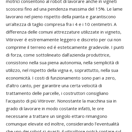
motrici consentono al robot di lavorare anche in vigneti
scoscesi fino ad una pendenza massima del 15%. Le lame
lavorano nel pieno rispetto della pianta e garantiscono
un’altezza di taglio compresa fra i 4 e i 10 centimetri. A
differenza delle comuni attrezzature utilizzate in vigneto,
Vitirover é estremamente leggero e discreto per cui non
comprime il terreno ed é esteticamente gradevole. I punti
di forza, come sottolineato dall’azienda produttrice,
consistono nella sua piena autonomia, nella semplicità di
utilizzo, nel rispetto della vigna e, soprattutto, nella sua
economicità. I costi di funzionamento sono pari a zero,
d’altro canto, per garantire una certa velocità di
trattamento delle parcelle, i costruttori consigliano
l’acquisto di più Vitirover. Nonostante la macchina sia in
grado di lavorare in modo costante infatti, le ore
necessarie a trattare un singolo ettaro rimangono
comunque elevate ed inoltre, considerando l’eventualità
che uno dei robot si guasti, il viticoltore potrà contare sul