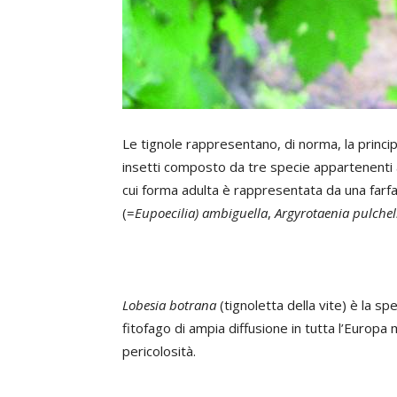
Le tignole rappresentano, di norma, la principa
insetti composto da tre specie appartenenti a
cui forma adulta è rappresentata da una farfal
(=
Eupoecilia) ambiguella
,
Argyrotaenia pulche
Lobesia botrana
(tignoletta della vite) è la sp
fitofago di ampia diffusione in tutta l’Europ
pericolosità.