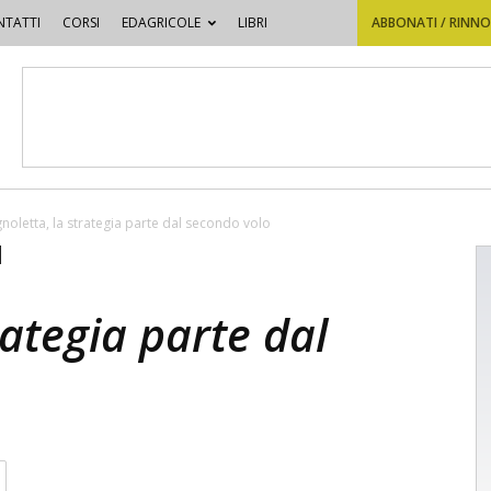
TATTI
CORSI
EDAGRICOLE
LIBRI
ABBONATI / RINN
gnoletta, la strategia parte dal secondo volo
rategia parte dal