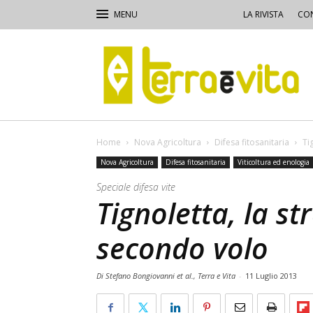
LA RIVISTA
CON
Terra
e
Vita
Home
Nova Agricoltura
Difesa fitosanitaria
Ti
Nova Agricoltura
Difesa fitosanitaria
Viticoltura ed enologia
Speciale difesa vite
Tignoletta, la st
secondo volo
Di Stefano Bongiovanni et al., Terra e Vita
-
11 Luglio 2013