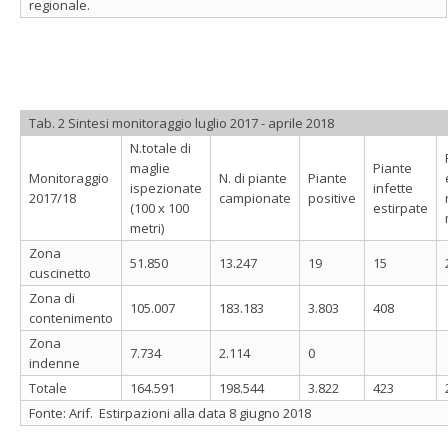
regionale.
Tab. 2 Sintesi monitoraggio luglio 2017 - aprile 2018
N.totale di
maglie
Piante
Monitoraggio
N. di piante
Piante
ispezionate
infette
2017/18
campionate
positive
(100 x 100
estirpate
metri)
Zona
51.850
13.247
19
15
cuscinetto
Zona di
105.007
183.183
3.803
408
contenimento
Zona
7.734
2.114
0
indenne
Totale
164.591
198.544
3.822
423
Fonte: Arif. Estirpazioni alla data 8 giugno 2018