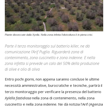
Piante disseccate dalla Xyella. Nella zona infetta l’olivicoltura è in piena crisi.
Parte il terzo monitoraggio sul batterio killer, ne dà
comunicazione l’Arif Puglia. Riguarderà zona di
contenimento, zona cuscinetto e zona indenne. E nella
zona infetta si prevede un calo del 50% della produzione
di olive e olio di oliva
Entro pochi giorni, non appena saranno concluse le ultime
necessità amministrative, burocratiche e tecniche, partirà il
terzo monitoraggio per verificare la presenza del batterio
Xylella fastidiosa
nella zona di contenimento, nella zona
cuscinetto e nella zona indenne. Ne dà notizia l’Arif (Agenzia