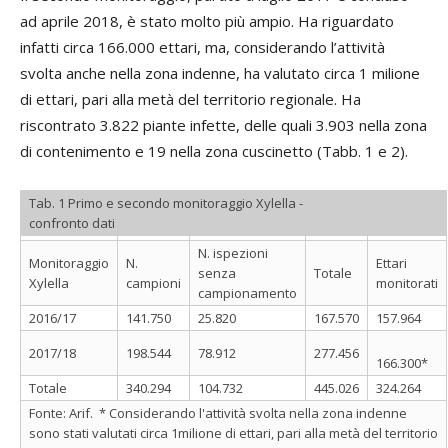
ad aprile 2018, è stato molto più ampio. Ha riguardato
infatti circa 166.000 ettari, ma, considerando l’attività
svolta anche nella zona indenne, ha valutato circa 1 milione
di ettari, pari alla metà del territorio regionale. Ha
riscontrato 3.822 piante infette, delle quali 3.903 nella zona
di contenimento e 19 nella zona cuscinetto (Tabb. 1 e 2).
Tab. 1 Primo e secondo monitoraggio Xylella -
confronto dati
N. ispezioni
Monitoraggio
N.
Ettari
senza
Totale
Xylella
campioni
monitorati
campionamento
2016/17
141.750
25.820
167.570
157.964
2017/18
198.544
78.912
277.456
166.300*
Totale
340.294
104.732
445.026
324.264
Fonte: Arif. * Considerando l'attività svolta nella zona indenne
sono stati valutati circa 1milione di ettari, pari alla metà del territorio