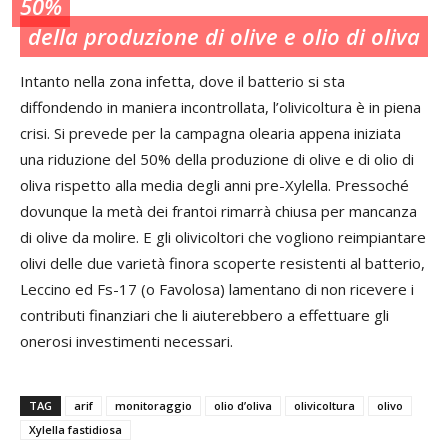
50%
della produzione di olive e olio di oliva
Intanto nella zona infetta, dove il batterio si sta
diffondendo in maniera incontrollata, l’olivicoltura è in piena
crisi. Si prevede per la campagna olearia appena iniziata
una riduzione del 50% della produzione di olive e di olio di
oliva rispetto alla media degli anni pre-Xylella. Pressoché
dovunque la metà dei frantoi rimarrà chiusa per mancanza
di olive da molire. E gli olivicoltori che vogliono reimpiantare
olivi delle due varietà finora scoperte resistenti al batterio,
Leccino ed Fs-17 (o Favolosa) lamentano di non ricevere i
contributi finanziari che li aiuterebbero a effettuare gli
onerosi investimenti necessari.
TAG
arif
monitoraggio
olio d’oliva
olivicoltura
olivo
Xylella fastidiosa