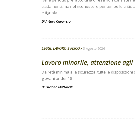
Nelle periodo preraccolta la difesa non consiste nell
trattamenti, ma nel riconoscere per tempo le criticit
e tignola
Di
Arturo Caponero
LEGGI, LAVORO E FISCO
3 Agosto 2026
Lavoro minorile, attenzione agli 
Dall’età minima alla sicurezza, tutte le disposizion
giovani under 18
Di
Luciano Mattarelli