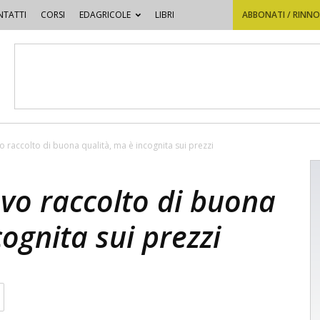
TATTI
CORSI
EDAGRICOLE
LIBRI
ABBONATI / RINN
 raccolto di buona qualità, ma è incognita sui prezzi
vo raccolto di buona
ognita sui prezzi