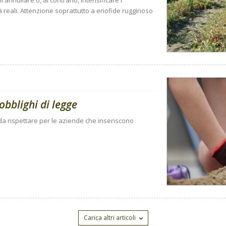
'annullare o, al contrario, intensificare i
à reali. Attenzione soprattutto a eriofide rugginoso
obblighi di legge
i da rispettare per le aziende che inseriscono
Carica altri articoli