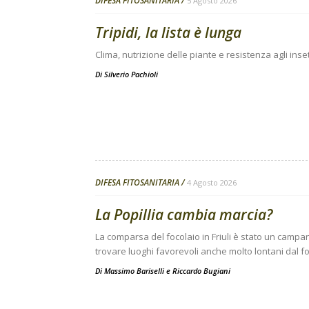
DIFESA FITOSANITARIA
5 Agosto 2026
Tripidi, la lista è lunga
Clima, nutrizione delle piante e resistenza agli inse
Di
Silverio Pachioli
DIFESA FITOSANITARIA
4 Agosto 2026
La Popillia cambia marcia?
La comparsa del focolaio in Friuli è stato un campanel
trovare luoghi favorevoli anche molto lontani dal fo
Di
Massimo Bariselli e Riccardo Bugiani