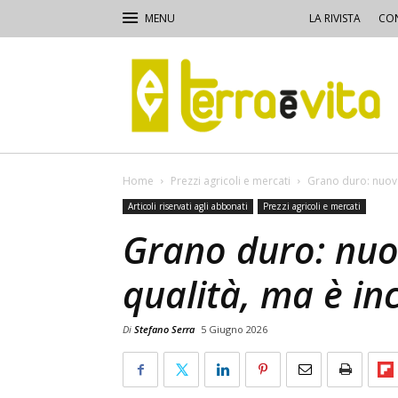
LA RIVISTA
CON
Terra
e
Vita
Home
Prezzi agricoli e mercati
Grano duro: nuovo
Articoli riservati agli abbonati
Prezzi agricoli e mercati
Grano duro: nuo
qualità, ma è inc
Di
Stefano Serra
5 Giugno 2026