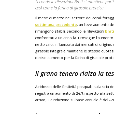
Secondo le rilevazioni Bmti si mantiene parti
così come la farina di girasole proteica
Il mese di marzo nel settore dei cerali foragg
settimana precedente
, un lieve aumento de
rimangono stabili. Secondo le rilevazioni
Bmti
confrontati a un anno fa. Prosegue l'aumento p
netto calo, influenzata dai mercati di origine. 
girasole integrale mantiene le stesse quotazi
deciso aumento per la farina di girasole prote
Il grano tenero rialza la te
A ridosso delle festività pasquali, sulla scia d
registra un aumento di 2€/t rispetto alla se
arrivo). La riduzione su base annuale è del -