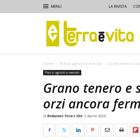
LA RIVISTA
CON
Terra
e
Vita
Home
Prezzi agricoli e mercati
Grano tenero e sor
Prezzi agricoli e mercati
Grano tenero e s
orzi ancora ferm
Di
Redazione Terra e Vita
2 Aprile 2024