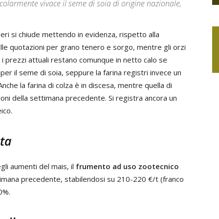
colarmente vivace il seme di soia di origine nazionale,
eri si chiude mettendo in evidenza, rispetto alla
lle quotazioni per grano tenero e sorgo, mentre gli orzi
i prezzi attuali restano comunque in netto calo se
er il seme di soia, seppure la farina registri invece un
Anche la farina di colza è in discesa, mentre quella di
oni della settimana precedente. Si registra ancora un
ico.
sta
egli aumenti del mais, il
frumento ad uso zootecnico
ttimana precedente, stabilendosi su 210-220 €/t (franco
20%.