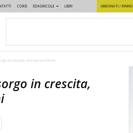
TATTI
CORSI
EDAGRICOLE
LIBRI
ABBONATI / RINN
go in crescita, orzi ancora fermi
orgo in crescita,
i