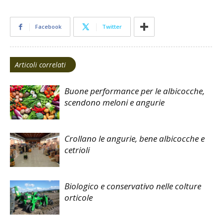
Facebook
Twitter
Articoli correlati
Buone performance per le albicocche,
scendono meloni e angurie
Crollano le angurie, bene albicocche e
cetrioli
Biologico e conservativo nelle colture
orticole