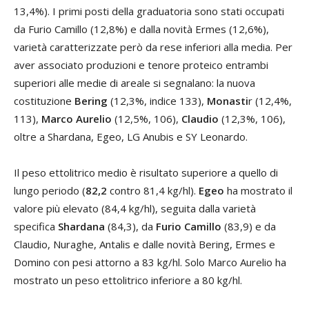
13,4%). I primi posti della graduatoria sono stati occupati
da Furio Camillo (12,8%) e dalla novità Ermes (12,6%),
varietà caratterizzate però da rese inferiori alla media. Per
aver associato produzioni e tenore proteico entrambi
superiori alle medie di areale si segnalano: la nuova
costituzione
Bering
(12,3%, indice 133),
Monasti
r (12,4%,
113),
Marco Aurelio
(12,5%, 106),
Claudio
(12,3%, 106),
oltre a Shardana, Egeo, LG Anubis e SY Leonardo.
Il peso ettolitrico medio è risultato superiore a quello di
lungo periodo (
82,2
contro 81,4 kg/hl).
Egeo
ha mostrato il
valore più elevato (84,4 kg/hl), seguita dalla varietà
specifica
Shardana
(84,3), da
Furio Camillo
(83,9) e da
Claudio, Nuraghe, Antalis e dalle novità Bering, Ermes e
Domino con pesi attorno a 83 kg/hl. Solo Marco Aurelio ha
mostrato un peso ettolitrico inferiore a 80 kg/hl.