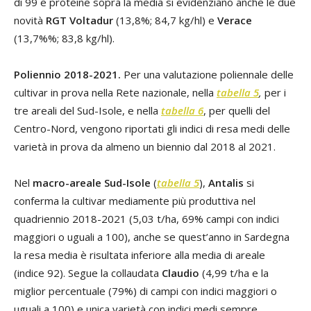
di 99 e proteine sopra la media si evidenziano anche le due
novità
RGT Voltadur
(13,8%; 84,7 kg/hl) e
Verace
(13,7%%; 83,8 kg/hl).
Poliennio 2018-2021.
Per una valutazione poliennale delle
cultivar in prova nella Rete nazionale, nella
tabella 5
,
per i
tre areali del Sud-Isole, e nella
tabella 6
, per quelli del
Centro-Nord, vengono riportati gli indici di resa medi delle
varietà in prova da almeno un biennio dal 2018 al 2021.
Nel
macro-areale Sud-Isole
(
tabella 5
),
Antalis
si
conferma la cultivar mediamente più produttiva nel
quadriennio 2018-2021 (5,03 t/ha, 69% campi con indici
maggiori o uguali a 100), anche se quest’anno in Sardegna
la resa media è risultata inferiore alla media di areale
(indice 92). Segue la collaudata
Claudio
(4,99 t/ha e la
miglior percentuale (79%) di campi con indici maggiori o
uguali a 100) e unica varietà con indici medi sempre