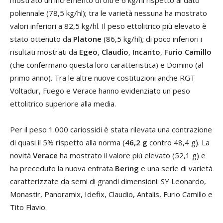
poliennale (78,5 kg/hl); tra le varietà nessuna ha mostrato
valori inferiori a 82,5 kg/hl. Il peso ettolitrico più elevato è
stato ottenuto da
Platone
(86,5 kg/hl); di poco inferiori i
risultati mostrati da
Egeo
,
Claudio
,
Incanto
,
Furio Camillo
(che confermano questa loro caratteristica) e Domino (al
primo anno). Tra le altre nuove costituzioni anche RGT
Voltadur, Fuego e Verace hanno evidenziato un peso
ettolitrico superiore alla media.
Per il peso 1.000 cariossidi è stata rilevata una contrazione
di quasi il 5% rispetto alla norma (
46,2 g
contro 48,4 g). La
novità
Verace
ha mostrato il valore più elevato (52,1 g) e
ha preceduto la nuova entrata
Bering
e una serie di varietà
caratterizzate da semi di grandi dimensioni: SY Leonardo,
Monastir, Panoramix, Idefix, Claudio, Antalis, Furio Camillo e
Tito Flavio.