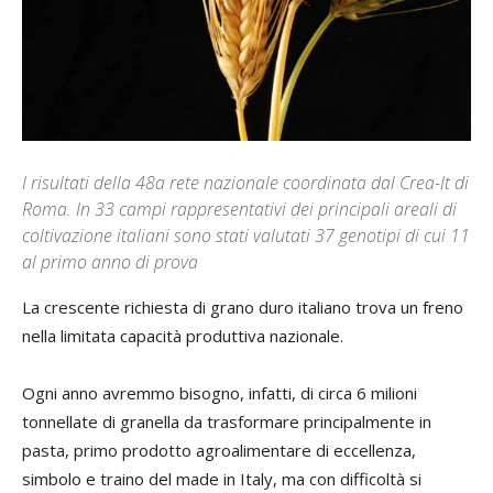
I risultati della 48a rete nazionale coordinata dal Crea-It di
Roma. In 33 campi rappresentativi dei principali areali di
coltivazione italiani sono stati valutati 37 genotipi di cui 11
al primo anno di prova
La crescente richiesta di grano duro italiano trova un freno
nella limitata capacità produttiva nazionale.
Ogni anno avremmo bisogno, infatti, di circa 6 milioni
tonnellate di granella da trasformare principalmente in
pasta, primo prodotto agroalimentare di eccellenza,
simbolo e traino del made in Italy, ma con difficoltà si