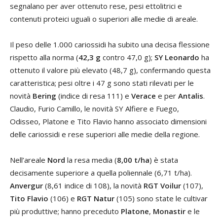
segnalano per aver ottenuto rese, pesi ettolitrici e
contenuti proteici uguali o superiori alle medie di areale.
Il peso delle 1.000 cariossidi ha subito una decisa flessione
rispetto alla norma (
42,3 g
contro 47,0 g);
SY Leonardo
ha
ottenuto il valore più elevato (48,7 g), confermando questa
caratteristica; pesi oltre i 47 g sono stati rilevati per le
novità
Bering
(indice di resa 111) e
Verace
e per
Antalis
.
Claudio, Furio Camillo, le novità SY Alfiere e Fuego,
Odisseo, Platone e Tito Flavio hanno associato dimensioni
delle cariossidi e rese superiori alle medie della regione.
Nell’areale
Nord
la resa media (
8,00 t/ha
) è stata
decisamente superiore a quella poliennale (6,71 t/ha).
Anvergur
(8,61 indice di 108), la novità
RGT Voilur
(107),
Tito Flavio
(106) e
RGT Natur
(105) sono state le cultivar
più produttive; hanno preceduto
Platone
,
Monastir
e le