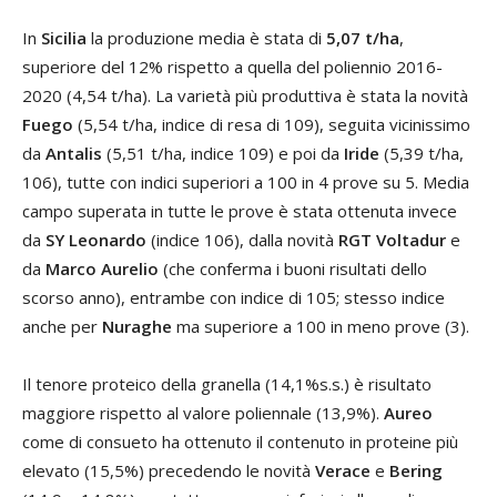
In
Sicilia
la produzione media è stata di
5,07 t/ha
,
superiore del 12% rispetto a quella del poliennio 2016-
2020 (4,54 t/ha). La varietà più produttiva è stata la novità
Fuego
(5,54 t/ha, indice di resa di 109), seguita vicinissimo
da
Antalis
(5,51 t/ha, indice 109) e poi da
Iride
(5,39 t/ha,
106), tutte con indici superiori a 100 in 4 prove su 5. Media
campo superata in tutte le prove è stata ottenuta invece
da
SY Leonardo
(indice 106), dalla novità
RGT Voltadur
e
da
Marco Aurelio
(che conferma i buoni risultati dello
scorso anno), entrambe con indice di 105; stesso indice
anche per
Nuraghe
ma superiore a 100 in meno prove (3).
Il tenore proteico della granella (14,1%s.s.) è risultato
maggiore rispetto al valore poliennale (13,9%).
Aureo
come di consueto ha ottenuto il contenuto in proteine più
elevato (15,5%) precedendo le novità
Verace
e
Bering