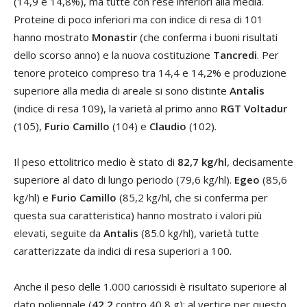
(14,9 e 14,8%), ma tutte con rese inferiori alla media.
Proteine di poco inferiori ma con indice di resa di 101
hanno mostrato
Monastir
(che conferma i buoni risultati
dello scorso anno) e la nuova costituzione
Tancredi
. Per
tenore proteico compreso tra 14,4 e 14,2% e produzione
superiore alla media di areale si sono distinte
Antalis
(indice di resa 109), la varietà al primo anno
RGT Voltadur
(105),
Furio Camillo
(104) e
Claudio
(102).
Il peso ettolitrico medio è stato di
82,7 kg/hl
, decisamente
superiore al dato di lungo periodo (79,6 kg/hl).
Egeo
(85,6
kg/hl) e
Furio Camillo
(85,2 kg/hl, che si conferma per
questa sua caratteristica) hanno mostrato i valori più
elevati, seguite da
Antalis
(85.0 kg/hl), varietà tutte
caratterizzate da indici di resa superiori a 100.
Anche il peso delle 1.000 cariossidi è risultato superiore al
dato poliennale (
42,2
contro 40,8 g); al vertice per questo