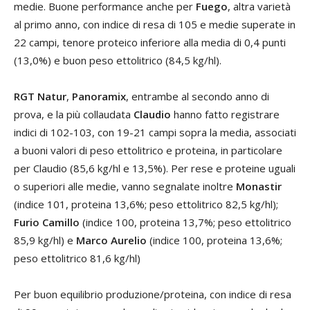
medie. Buone performance anche per
Fuego
, altra varietà
al primo anno, con indice di resa di 105 e medie superate in
22 campi, tenore proteico inferiore alla media di 0,4 punti
(13,0%) e buon peso ettolitrico (84,5 kg/hl).
RGT Natur
,
Panoramix
, entrambe al secondo anno di
prova, e la più collaudata
Claudio
hanno fatto registrare
indici di 102-103, con 19-21 campi sopra la media, associati
a buoni valori di peso ettolitrico e proteina, in particolare
per Claudio (85,6 kg/hl e 13,5%). Per rese e proteine uguali
o superiori alle medie, vanno segnalate inoltre
Monastir
(indice 101, proteina 13,6%; peso ettolitrico 82,5 kg/hl);
Furio Camillo
(indice 100, proteina 13,7%; peso ettolitrico
85,9 kg/hl) e
Marco Aurelio
(indice 100, proteina 13,6%;
peso ettolitrico 81,6 kg/hl)
Per buon equilibrio produzione/proteina, con indice di resa