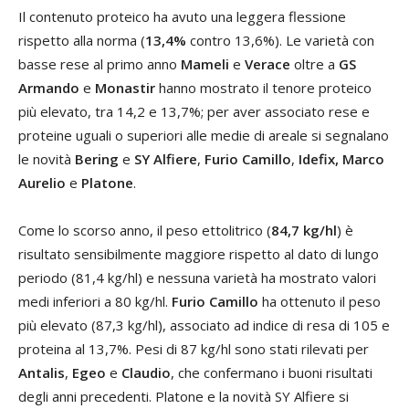
Il contenuto proteico ha avuto una leggera flessione
rispetto alla norma (
13,4%
contro 13,6%). Le varietà con
basse rese al primo anno
Mameli
e
Verace
oltre a
GS
Armando
e
Monastir
hanno mostrato il tenore proteico
più elevato, tra 14,2 e 13,7%; per aver associato rese e
proteine uguali o superiori alle medie di areale si segnalano
le novità
Bering
e
SY Alfiere
,
Furio Camillo
,
Idefix,
Marco
Aurelio
e
Platone
.
Come lo scorso anno, il peso ettolitrico (
84,7 kg/hl
) è
risultato sensibilmente maggiore rispetto al dato di lungo
periodo (81,4 kg/hl) e nessuna varietà ha mostrato valori
medi inferiori a 80 kg/hl.
Furio Camillo
ha ottenuto il peso
più elevato (87,3 kg/hl), associato ad indice di resa di 105 e
proteina al 13,7%. Pesi di 87 kg/hl sono stati rilevati per
Antalis
,
Egeo
e
Claudio
, che confermano i buoni risultati
degli anni precedenti. Platone e la novità SY Alfiere si