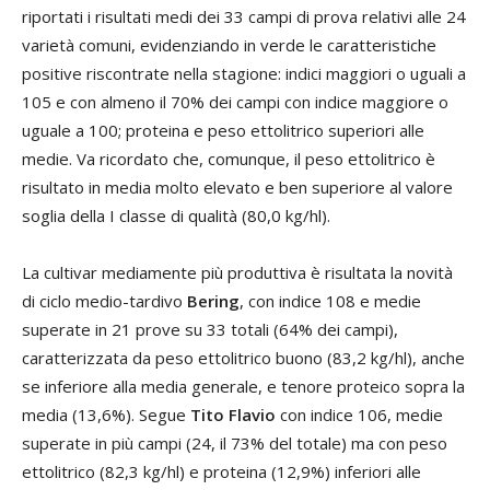
riportati i risultati medi dei 33 campi di prova relativi alle 24
varietà comuni, evidenziando in verde le caratteristiche
positive riscontrate nella stagione: indici maggiori o uguali a
105 e con almeno il 70% dei campi con indice maggiore o
uguale a 100; proteina e peso ettolitrico superiori alle
medie. Va ricordato che, comunque, il peso ettolitrico è
risultato in media molto elevato e ben superiore al valore
soglia della I classe di qualità (80,0 kg/hl).
La cultivar mediamente più produttiva è risultata la novità
di ciclo medio-tardivo
Bering
, con indice 108 e medie
superate in 21 prove su 33 totali (64% dei campi),
caratterizzata da peso ettolitrico buono (83,2 kg/hl), anche
se inferiore alla media generale, e tenore proteico sopra la
media (13,6%). Segue
Tito Flavio
con indice 106, medie
superate in più campi (24, il 73% del totale) ma con peso
ettolitrico (82,3 kg/hl) e proteina (12,9%) inferiori alle