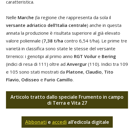
caratteristica.
Nelle
Marche
(la regione che rappresenta da sola il
versante adriatico dell’Italia centrale
) anche in questa
annata la produzione è risultata superiore al già elevato
valore poliennale (
7,38 t/ha
contro 6,54 t/ha). Le prime tre
varietà in classifica sono state le stesse del versante
tirrenico: i genotipi al primo anno
RGT Voilur
e
Bering
(indici di resa di 111) oltre ad
Anvergur
(110). Indici tra 109
e 105 sono stati mostrati da
Platone
,
Claudio
,
Tito
Flavio
,
Odisseo
e
Furio Camillo
.
Articolo tratto dallo speciale Frumento in campo
di Terra e Vita 27
Abbonati
e
accedi
all’edicola digitale