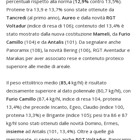
percentuali rispetto alla norma (
12,9%
contro 13,5%).
Proteine tra 13,9 e 13,7% sono state ottenute da
Tancredi
(al primo anno),
Aureo
e dalla novità
RGT
Voltadur
(indice di resa di 106); contenuto del 13,4% è
stato mostrato dalla nuova costituzione
Mameli
, da
Furio
Camillo
(104) e da
Antalis
(101). Da segnalare anche
Panoramix (108), la novità Bering (106), RGT Aventadur e
Marakas per aver associato rese e contenuto proteico
superiore alle medie di areale.
Il peso ettolitrico medio (
85,4
kg/hl) è risultato
decisamente superiore al dato poliennale (80,7 kg/hl), con
Furio Camillo
(87,4 kg/hl, indice di resa 104, proteina
13,4%) che precede Incanto, Egeo, Claudio (indice 100,
proteina 13,3%) e Brigante (indice 105); pesi tra 86 e 87
kg/hl sono stati ottenuti dalle novità Domino, Ermes,
insieme
ad Antalis (101, 13,4%). Oltre a quelle già
menzionate, si segnalano anche
RGT Voltadur
, Panoramix