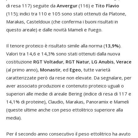
di resa 117) seguite da
Anvergur
(116) e
Tito Flavio
(115); indici tra 110 e 105 sono stati ottenuti da Platone,
Marakas, Casteldoux (che conferma i buoni risultati in
questo areale) e dalle novità Mameli e Fuego.
Il tenore proteico è risultato simile alla norma (
13,9%
).
Valori tra 14,6 e 14,3% sono stati ottenuti dalla nuova
costituzione
RGT Voltadur
,
RGT Natur
,
LG Anubis
,
Verace
(al primo anno),
Monastir
, ed
Egeo
, tutte varietà
caratterizzate però da rese non elevate. Da segnalare, per
aver associato produzioni e contenuto proteico uguali o
superiori alle medie di areale Bering (indice di resa di 117 e
14,1% di proteine), Claudio, Marakas, Panoramix e Mameli
(queste ultime anche con peso ettolitrico superiore alla
media).
Per il secondo anno consecutivo il peso ettolitrico ha avuto