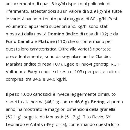
un incremento di quasi 3 kg/hl rispetto al poliennio di
riferimento, attestandosi su un valore di
82,9
kg/hl e tutte
le varietà hanno ottenuto pesi maggiori di 80 kg/hl. Pesi
volumetrici apparenti superiori a 85 kg/hl sono stati
mostrati dalla novità
Domino
(indice di resa di 102) e da
Furio Camillo
e
Platone
(110) che si confermano per
questa loro caratteristica. Oltre alle varietà riportate
precedentemente, sono da segnalare anche Claudio,
Marakas (indice di resa 107), Egeo e i nuovi genotipi RGT
Voltadur e Fuego (indice di resa di 105) per pesi ettolitrici
compresi tra 84,9 e 84,0 kg/hl.
Il peso 1.000 cariossidi è invece leggermente diminuito
rispetto alla norma (
46,1 g
contro 46,6 g).
Bering
, al primo
anno, ha mostrato le maggiori dimensioni della granella
(52,1 g), seguita da Monastir (51,7 g), Tito Flavio, SY
Leonardo e Antalis (49 g circa), confermando questa loro