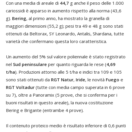
Con una media di areale di
44,7
g anche il peso delle 1.000
cariossidi è apparso in aumento rispetto alla norma (43,6
g).
Bering
, al primo anno, ha mostrato la granella di
maggiori dimensioni (55,2 g); pesi tra 49 e 48 g sono stati
ottenuti da Beltorax, SY Leonardo, Antalis, Shardana, tutte
varietà che confermano questa loro caratteristica.
Un aumento del 5% sul valore poliennale è stato registrato
nel
Sud peninsulare
per quanto riguarda le rese (
4,69
t/ha
). Produzioni attorno alle 5 t/ha e indici tra 109 e 105
sono stati ottenuti da
RGT Natur
,
Iride
, le novità
Fuego
e
RGT Voltadur
(tutte con media campo superata in 6 prove
su 7), oltre a Panoramix (5 prove, che si conferma per i
buoni risultati in questo areale), la nuova costituzione
Bering e Brigante (entrambe 4 prove).
Il contenuto proteico medio è risultato inferiore di 0,6 punti