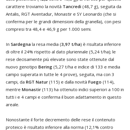
carattere troviamo la novità
Tancredi
(48,7 g), seguita da
Antalis, RGT Aventadur, Monastir e SY Leonardo (che si
conferma per le grandi dimensioni della granella), con pesi
compresi tra 48,4 e 46,9 g per 1.000 semi.
In
Sardegna
la resa media (
3,97 t/ha
) è risultata inferiore
di oltre il 24% rispetto al dato pluriennale (5,24 t/ha); le
rese decisamente più elevate sono state ottenute dal
nuovo genotipo
Bering
(5,27 t/ha e indice di 133 e media
campo superata in tutte le 4 prove), seguita, ma con 3
campi, da
RGT Natur
(115) e dalla novità
Fuego
(114),
mentre
Monastir
(113) ha ottenuto indici superiori a 100 in
tutti i e 4 campi e conferma il buon adattamento in questo
areale.
Nonostante il forte decremento delle rese il contenuto
proteico è risultato inferiore alla norma (12,1% contro