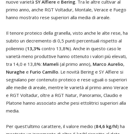
nuove varietà
SY Alfiere
e
Bering
. Tra le altre cultivar al
primo anno, anche RGT Voltadur, Montale, Verace e Fuego
hanno mostrato rese superiori alla media di areale.
Il tenore proteico della granella, visto anche le alte rese, ha
subito un decremento di 0,5 punti percentuali rispetto al
poliennio (
13,3%
contro 13,8%). Anche in questo caso le
varietà meno produttive hanno ottenuto i valori più elevati,
tra 14,0 e 13,8%:
Mameli
(al primo anno),
Marco Aurelio
,
Nuraghe
e
Furio Camillo
. Le novità Bering e SY Alfiere si
segnalano per contenuto proteico e rese uguali o superiori
alle medie di areale, mentre le varietà al primo anno Verace
e RGT Voltadur, oltre a RGT Natur, Panoramix, Claudio e
Platone hanno associato anche pesi ettolitrici superiori alla
media.
Per quest’ultimo carattere, il valore medio (
84,6
kg/hl
) ha
mostrato un incremento di oltre 6 kg/hl rispetto al dato