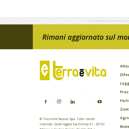
Rimani aggiornato sul mon
Attu
Difes
Leggi
Prez
Fert
Zoot
Agri
© Tecniche Nuove Spa. Tutti i diritti
riservati. Sede legale Via Eritrea 21 - 20157
Biot