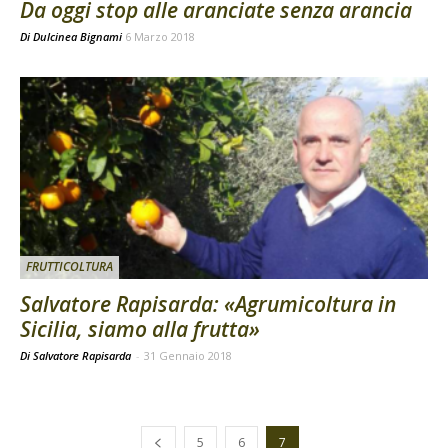
Da oggi stop alle aranciate senza arancia
Di
Dulcinea Bignami
6 Marzo 2018
FRUTTICOLTURA
Salvatore Rapisarda: «Agrumicoltura in
Sicilia, siamo alla frutta»
Di Salvatore Rapisarda
-
31 Gennaio 2018
5
6
7