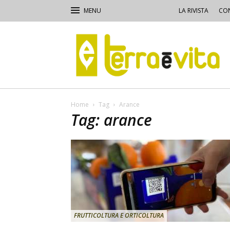
LA RIVISTA
CON
Terra
e
Vita
Home
Tag
Arance
Tag: arance
FRUTTICOLTURA E ORTICOLTURA