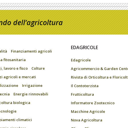
do dell’agricoltura
EDAGRICOLE
alità
Finanziamenti agricoli
a fitosanitaria
Edagricole
, lavoro e fisco
Colture
Agricommercio & Garden Cent
zi agricoli e mercati
Rivista di Orticoltura e Floricol
ilizzazione
Irrigazione
Il Contoterzista
ecnia
Energie rinnovabili
Frutticoltura
coltura biologica
Informatore Zootecnico
ecnologie
Macchine Agricole
iamenti climatici
Nova Agricoltura