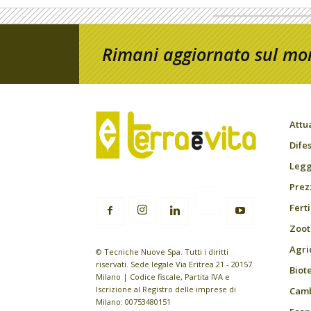
Rimani aggiornato sul mon
Attu
Difes
Leggi
Prez
Fert
Zoot
Agri
© Tecniche Nuove Spa. Tutti i diritti
riservati. Sede legale Via Eritrea 21 - 20157
Biot
Milano | Codice fiscale, Partita IVA e
Iscrizione al Registro delle imprese di
Camb
Milano: 00753480151