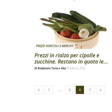
PREZZI AGRICOLI E MERCATI
Prezzi in rialzo per cipolle e
zucchine. Restano in quota le...
Di
Redazione Terra e Vita
24 Marzo 2020
...
1
5
6
7