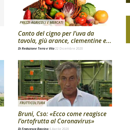
PREZZI AGRICOLI E MERCATI
Canto del cigno per l’uva da
tavola, giù arance, clementine e...
Di
Redazione Terra e Vita
22 Dicembre 2020
FRUTTICOLTURA
Bruni, Cso: «Ecco come reagisce
l’ortofrutta al Coronavirus»
Di
Francesca Baccino
6 Aprile 2020