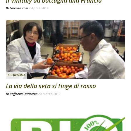
Il Vinitaly dà battaglia alla Francia
Di
Lorenzo Tosi
7 Aprile 2019
ECONOMIA
La via della seta si tinge di rosso
Di
Raffaella Quadretti
20 Marzo 2019