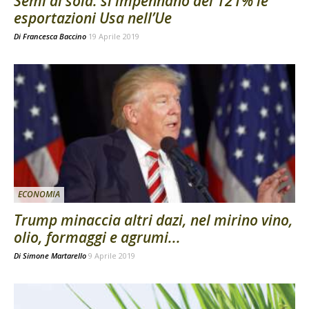
Semi di soia: si impennano del 121% le
esportazioni Usa nell’Ue
Di
Francesca Baccino
19 Aprile 2019
ECONOMIA
Trump minaccia altri dazi, nel mirino vino,
olio, formaggi e agrumi...
Di
Simone Martarello
9 Aprile 2019