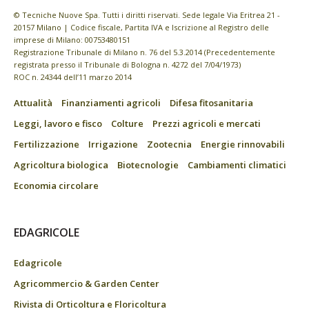
© Tecniche Nuove Spa. Tutti i diritti riservati. Sede legale Via Eritrea 21 -
20157 Milano | Codice fiscale, Partita IVA e Iscrizione al Registro delle
imprese di Milano: 00753480151
Registrazione Tribunale di Milano n. 76 del 5.3.2014 (Precedentemente
registrata presso il Tribunale di Bologna n. 4272 del 7/04/1973)
ROC n. 24344 dell’11 marzo 2014
Attualità
Finanziamenti agricoli
Difesa fitosanitaria
Leggi, lavoro e fisco
Colture
Prezzi agricoli e mercati
Fertilizzazione
Irrigazione
Zootecnia
Energie rinnovabili
Agricoltura biologica
Biotecnologie
Cambiamenti climatici
Economia circolare
EDAGRICOLE
Edagricole
Agricommercio & Garden Center
Rivista di Orticoltura e Floricoltura