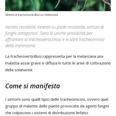
Sintomi di tracheoverticillosi su melanzana
Varietà resistenti, innesto su piede resistente, utilizzo di
funghi antagonisti. Sono le uniche possibilità per
affrontare la tracheoverticilliosi e le altre tracheomicosi
della melanzana
La tracheoverticillosi rappresenta per la melanzana una
malattia assai grave e diffusa in tutte le aree di coltivazione
della solanacea.
Come si manifesta
I sintomi sono quelli tipici delle tracheomicosi, ovvero quel
gruppo di malattie delle piante provocate da agenti fungini
che colpiscono i sistemi di distribuzione linfatici.