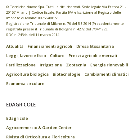
© Tecniche Nuove Spa. Tutti i diritti riservati. Sede legale Via Eritrea 21 -
20157 Milano | Codice fiscale, Partita IVA e Iscrizione al Registro delle
imprese di Milano: 00753480151
Registrazione Tribunale di Milano n. 76 del 5.3.2014 (Precedentemente
registrata presso il Tribunale di Bologna n. 4272 del 7/04/1973)
ROC n. 24344 dell’11 marzo 2014
Attualità
Finanziamenti agricoli
Difesa fitosanitaria
Leggi, lavoro e fisco
Colture
Prezzi agricoli e mercati
Fertilizzazione
Irrigazione
Zootecnia
Energie rinnovabili
Agricoltura biologica
Biotecnologie
Cambiamenti climatici
Economia circolare
EDAGRICOLE
Edagricole
Agricommercio & Garden Center
Rivista di Orticoltura e Floricoltura