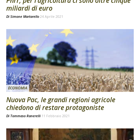
Pnrr, per l’agricoltura ci sono oltre cinque
miliardi di euro
Di
Simone Martarello
24 Aprile 2021
ECONOMIA
Nuova Pac, le grandi regioni agricole
chiedono di restare protagoniste
Di
Tommaso Ranerelli
11 Febbraio 2021