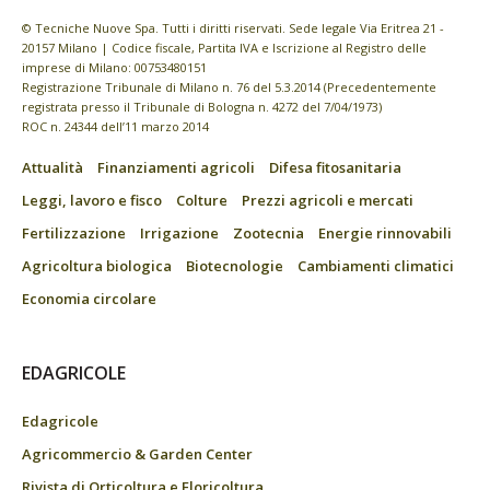
© Tecniche Nuove Spa. Tutti i diritti riservati. Sede legale Via Eritrea 21 -
20157 Milano | Codice fiscale, Partita IVA e Iscrizione al Registro delle
imprese di Milano: 00753480151
Registrazione Tribunale di Milano n. 76 del 5.3.2014 (Precedentemente
registrata presso il Tribunale di Bologna n. 4272 del 7/04/1973)
ROC n. 24344 dell’11 marzo 2014
Attualità
Finanziamenti agricoli
Difesa fitosanitaria
Leggi, lavoro e fisco
Colture
Prezzi agricoli e mercati
Fertilizzazione
Irrigazione
Zootecnia
Energie rinnovabili
Agricoltura biologica
Biotecnologie
Cambiamenti climatici
Economia circolare
EDAGRICOLE
Edagricole
Agricommercio & Garden Center
Rivista di Orticoltura e Floricoltura