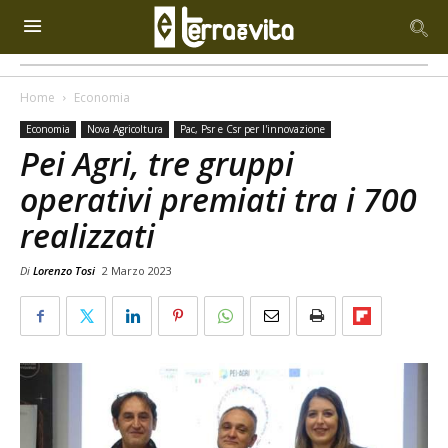
Home
Economia
Economia
Nova Agricoltura
Pac, Psr e Csr per l'innovazione
Pei Agri, tre gruppi
operativi premiati tra i 700
realizzati
Di
Lorenzo Tosi
2 Marzo 2023