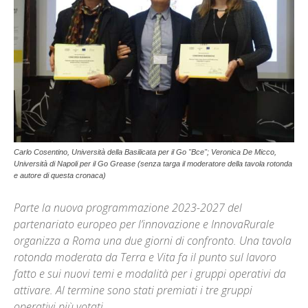
Carlo Cosentino, Università della Basilicata per il Go "Bce"; Veronica De Micco,
Università di Napoli per il Go Grease (senza targa il moderatore della tavola rotonda
e autore di questa cronaca)
Parte la nuova programmazione 2023-2027 del
partenariato europeo per l’innovazione e InnovaRurale
organizza a Roma una due giorni di confronto. Una tavola
rotonda moderata da Terra e Vita fa il punto sul lavoro
fatto e sui nuovi temi e modalità per i gruppi operativi da
attivare. Al termine sono stati premiati i tre gruppi
operativi più votati