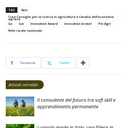
TAG
Akis
Crea Consiglio per la ricerca in agricoltura e l’analisi dell’economia
agraria
Go
Goi
Innovation Award
innovation broker
Pei-Agri
Rete rurale nazionale
Facebook
Twitter
Articoli correlati
Il consulente del futuro tra soft skill e
apprendimento permanente
Luppolo made in Italy, una filiera in