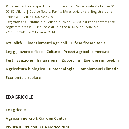
© Tecniche Nuove Spa. Tutti i diritti riservati. Sede legale Via Eritrea 21 -
20157 Milano | Codice fiscale, Partita IVA e Iscrizione al Registro delle
imprese di Milano: 00753480151
Registrazione Tribunale di Milano n. 76 del 5.3.2014 (Precedentemente
registrata presso il Tribunale di Bologna n. 4272 del 7/04/1973)
ROC n. 24344 dell’11 marzo 2014
Attualità
Finanziamenti agricoli
Difesa fitosanitaria
Leggi, lavoro e fisco
Colture
Prezzi agricoli e mercati
Fertilizzazione
Irrigazione
Zootecnia
Energie rinnovabili
Agricoltura biologica
Biotecnologie
Cambiamenti climatici
Economia circolare
EDAGRICOLE
Edagricole
Agricommercio & Garden Center
Rivista di Orticoltura e Floricoltura