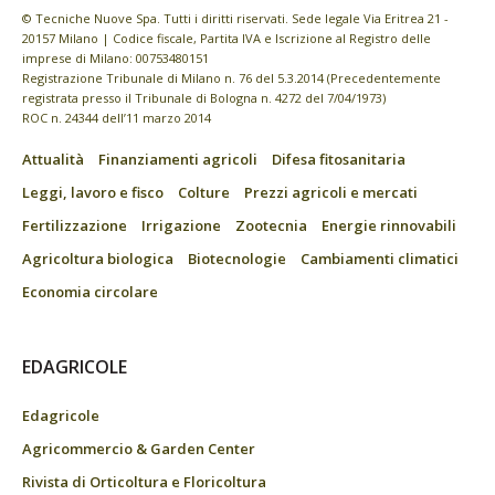
© Tecniche Nuove Spa. Tutti i diritti riservati. Sede legale Via Eritrea 21 -
20157 Milano | Codice fiscale, Partita IVA e Iscrizione al Registro delle
imprese di Milano: 00753480151
Registrazione Tribunale di Milano n. 76 del 5.3.2014 (Precedentemente
registrata presso il Tribunale di Bologna n. 4272 del 7/04/1973)
ROC n. 24344 dell’11 marzo 2014
Attualità
Finanziamenti agricoli
Difesa fitosanitaria
Leggi, lavoro e fisco
Colture
Prezzi agricoli e mercati
Fertilizzazione
Irrigazione
Zootecnia
Energie rinnovabili
Agricoltura biologica
Biotecnologie
Cambiamenti climatici
Economia circolare
EDAGRICOLE
Edagricole
Agricommercio & Garden Center
Rivista di Orticoltura e Floricoltura