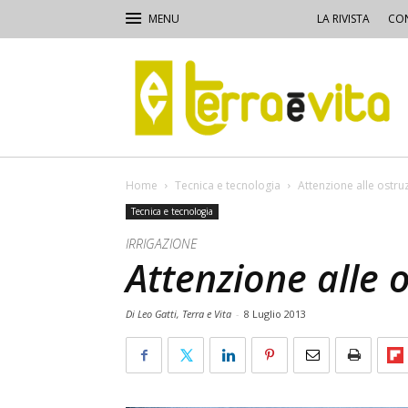
LA RIVISTA
CON
Terra
e
Vita
Home
Tecnica e tecnologia
Attenzione alle ostru
Tecnica e tecnologia
IRRIGAZIONE
Attenzione alle 
Di Leo Gatti, Terra e Vita
-
8 Luglio 2013