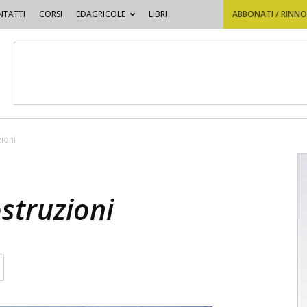
TATTI
CORSI
EDAGRICOLE
LIBRI
ABBONATI / RINN
zioni
ostruzioni