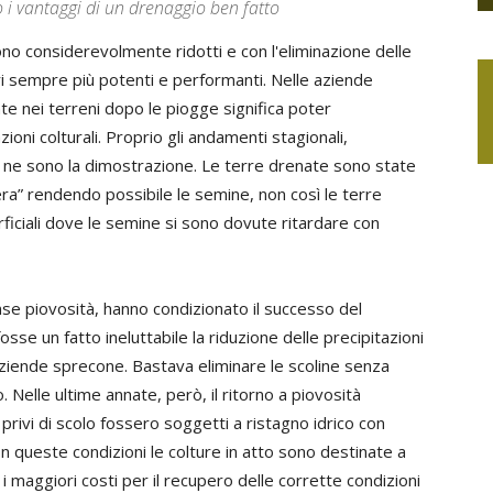
i vantaggi di un drenaggio ben fatto
ono considerevolmente ridotti e con l'eliminazione delle
ri sempre più potenti e performanti. Nelle aziende
e nei terreni dopo le piogge significa poter
ni colturali. Proprio gli andamenti stagionali,
 ne sono la dimostrazione. Le terre drenate sono state
ra” rendendo possibile le semine, non così le terre
erficiali dove le semine si sono dovute ritardare con
ense piovosità, hanno condizionato il successo del
se un fatto ineluttabile la riduzione delle precipitazioni
aziende sprecone. Bastava eliminare le scoline senza
. Nelle ultime annate, però, il ritorno a piovosità
privi di scolo fossero soggetti a ristagno idrico con
 queste condizioni le colture in atto sono destinate a
 i maggiori costi per il recupero delle corrette condizioni