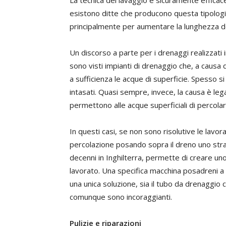
La tecnica del lavaggio è sicuramente efficace 
esistono ditte che producono questa tipolog
principalmente per aumentare la lunghezza del
Un discorso a parte per i drenaggi realizzati in 
sono visti impianti di drenaggio che, a causa
a sufficienza le acque di superficie. Spesso si
intasati. Quasi sempre, invece, la causa è leg
permettono alle acque superficiali di percolar
In questi casi, se non sono risolutive le lavor
percolazione posando sopra il dreno uno strat
decenni in Inghilterra, permette di creare uno 
lavorato. Una specifica macchina posadreni a 
una unica soluzione, sia il tubo da drenaggio c
comunque sono incoraggianti.
Pulizie e riparazioni