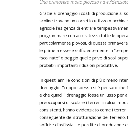
Una primavera molto piovosa ha evidenziato 
Grazie al drenaggio i costi di produzione si s
scoline trovano un corretto utilizzo macchina
agricole l'esigenza di entrare tempestivament
programmare con accuratezza tutte le operazio
particolarmente piovosi, di questa primavera
le prime a essere sufficientemente in “tempe
“scolinate” o peggio quelle prive di scoli sup
probabili importanti riduzioni produttive.
In questi anni le condizioni di più o meno int
drenaggio. Troppo spesso si è pensato che fos
e che quindi il drenaggio fosse un lusso per 
preoccuparsi di scolare i terreni in alcun modo
consistenti, hanno evidenziato come i terreni 
conseguente de-strutturazione del terreno. In
soffrire d'asfissia. Le perdite di produzione e