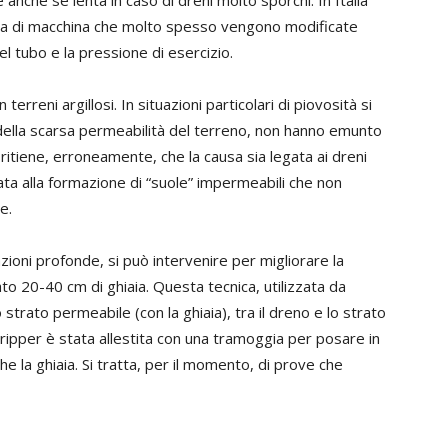
anche se lenta in caso di dreni molto sporchi. In Italia
ia di macchina che molto spesso vengono modificate
 tubo e la pressione di esercizio.
terreni argillosi. In situazioni particolari di piovosità si
 della scarsa permeabilità del terreno, non hanno emunto
 ritiene, erroneamente, che la causa sia legata ai dreni
ata alla formazione di “suole” impermeabili che non
e.
azioni profonde, si può intervenire per migliorare la
o 20-40 cm di ghiaia. Questa tecnica, utilizzata da
strato permeabile (con la ghiaia), tra il dreno e lo strato
ripper è stata allestita con una tramoggia per posare in
he la ghiaia. Si tratta, per il momento, di prove che