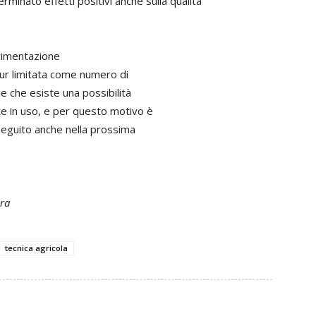
nato effetti positivi anche sulla qualità
perimentazione
 pur limitata come numero di
ce che esiste una possibilità
te in uso, e per questo motivo è
seguito anche nella prossima
ura
tecnica agricola