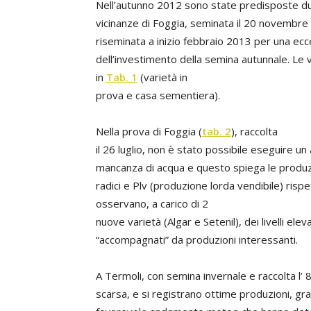
Nell’autunno 2012 sono state predisposte du
vicinanze di Foggia, seminata il 20 novembre e
riseminata a inizio febbraio 2013 per una ecce
dell’investimento della semina autunnale. Le 
in
Tab. 1
(varietà in
prova e casa sementiera).
Nella prova di Foggia (
tab. 2
), raccolta
il 26 luglio, non è stato possibile eseguire 
mancanza di acqua e questo spiega le produzi
radici e Plv (produzione lorda vendibile) rispe
osservano, a carico di 2
nuove varietà (Algar e Setenil), dei livelli elev
“accompagnati” da produzioni interessanti.
A Termoli, con semina invernale e raccolta l’ 
scarsa, e si registrano ottime produzioni, gra