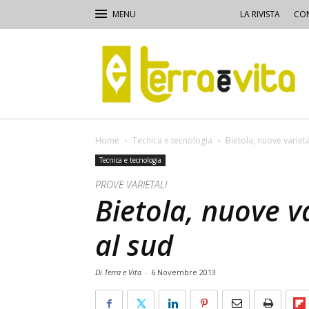
LA RIVISTA
CON
Terra
e
Vita
Home
Tecnica e tecnologia
Bietola, nuove variet
Tecnica e tecnologia
PROVE VARIETALI
Bietola, nuove v
al sud
Di Terra e Vita
-
6 Novembre 2013