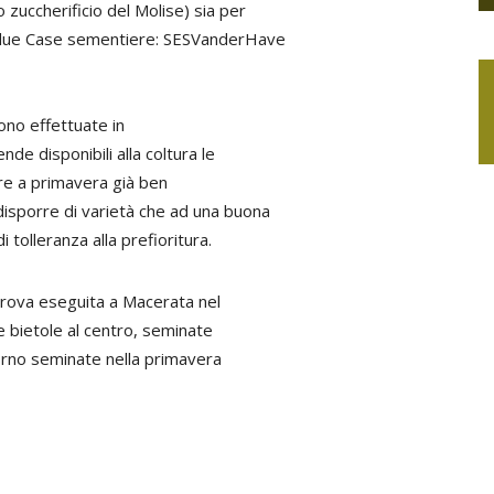
 zuccherificio del Molise) sia per
 da due Case sementiere: SESVanderHave
ono effettuate in
de disponibili alla coltura le
vare a primavera già ben
 disporre di varietà che ad una buona
i tolleranza alla prefioritura.
a prova eseguita a Macerata nel
e bietole al centro, seminate
torno seminate nella primavera