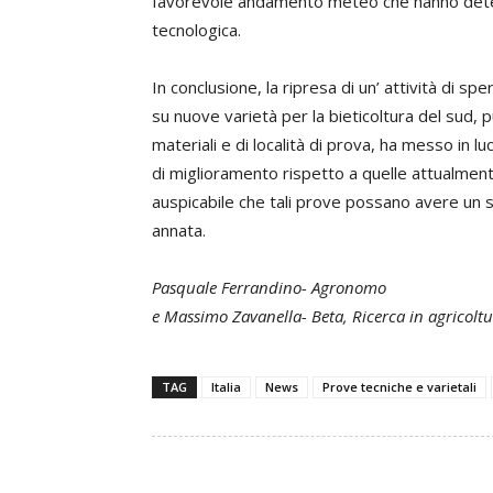
favorevole andamento meteo che hanno determi
tecnologica.
In conclusione, la ripresa di un’ attività di s
su nuove varietà per la bieticoltura del sud,
materiali e di località di prova, ha messo in lu
di miglioramento rispetto a quelle attualmen
auspicabile che tali prove possano avere un 
annata.
Pasquale Ferrandino- Agronomo
e Massimo Zavanella- Beta, Ricerca in agricolt
TAG
Italia
News
Prove tecniche e varietali