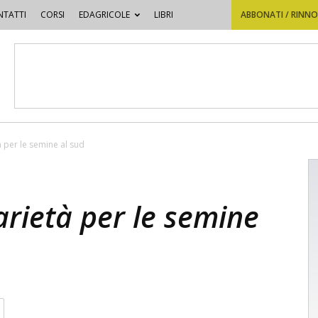
TATTI
CORSI
EDAGRICOLE
LIBRI
ABBONATI / RINN
à per le semine al sud
arietà per le semine