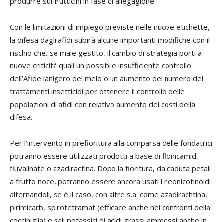
produrre sui frutticini in fase di allegagione.
Con le limitazioni di impiego previste nelle nuove etichette,
la difesa dagli afidi subirà alcune importanti modifiche con il
rischio che, se male gestito, il cambio di strategia porti a
nuove criticità quali un possibile insufficiente controllo
dell’Afide lanigero del melo o un aumento del numero dei
trattamenti insetticidi per ottenere il controllo delle
popolazioni di afidi con relativo aumento dei costi della
difesa.
Per l’intervento in prefioritura alla comparsa delle fondatrici
potranno essere utilizzati prodotti a base di flonicamid,
fluvalinate o azadiractina. Dopo la fioritura, da caduta petali
a frutto noce, potranno essere ancora usati i neonicotinoidi
alternandoli, se è il caso, con altre s.a. come azadirachtina,
pirimicarb, spirotetramat (efficace anche nei confronti della
cocciniglia) e sali potassici di acidi grassi ammessi anche in