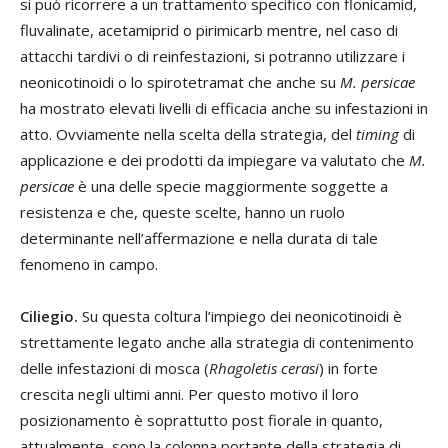
si può ricorrere a un trattamento specifico con flonicamid,
fluvalinate, acetamiprid o pirimicarb mentre, nel caso di
attacchi tardivi o di reinfestazioni, si potranno utilizzare i
neonicotinoidi o lo spirotetramat che anche su
M. persicae
ha mostrato elevati livelli di efficacia anche su infestazioni in
atto. Ovviamente nella scelta della strategia, del
timing
di
applicazione e dei prodotti da impiegare va valutato che
M.
persicae
è una delle specie maggiormente soggette a
resistenza e che, queste scelte, hanno un ruolo
determinante nell’affermazione e nella durata di tale
fenomeno in campo.
Ciliegio.
Su questa coltura l’impiego dei neonicotinoidi è
strettamente legato anche alla strategia di contenimento
delle infestazioni di mosca (
Rhagoletis cerasi
) in forte
crescita negli ultimi anni. Per questo motivo il loro
posizionamento è soprattutto post fiorale in quanto,
attualmente, sono la colonna portante della strategia di