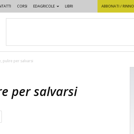
TATTI
CORSI
EDAGRICOLE
LIBRI
ABBONATI / RINN
, pulire per salvarsi
re per salvarsi