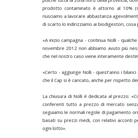
poiché tutta la zona nord della provincia, dov
prodotto contaminato è attorno al 10% (su
riusciamo a lavorare abbastanza agevolmente c
di scarto lo indirizziamo ai biodigestori, co
«A inizio campagna - continua Nolli - qualch
novembre 2012 non abbiamo avuto più nessun
che nel nostro caso viene interamente destin
«Certo - aggiunge Nolli - quest'anno i bilanci 
che il Cap si è caricato, anche per rispetto dei
La chiusura di Nolli è dedicata al prezzo: 
conferenti tutto a prezzo di mercato senza
seguiamo le normali regole di pagamento orma
basati su prezzi medi, con relativi acconti p
ogni lotto».