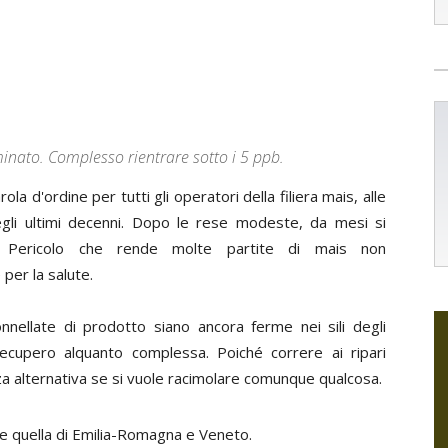
minato. Complesso rientrare sotto i 5 ppb.
rola d'ordine per tutti gli operatori della filiera mais, alle
gli ultimi decenni. Dopo le rese modeste, da mesi si
e. Pericolo che rende molte partite di mais non
per la salute.
nnellate di prodotto siano ancora ferme nei sili degli
recupero alquanto complessa. Poiché correre ai ripari
za alternativa se si vuole racimolare comunque qualcosa.
e quella di Emilia-Romagna e Veneto.