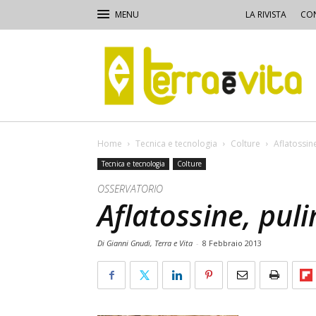
LA RIVISTA
CON
Terra
e
Vita
Home
Tecnica e tecnologia
Colture
Aflatossine
Tecnica e tecnologia
Colture
OSSERVATORIO
Aflatossine, puli
Di Gianni Gnudi, Terra e Vita
-
8 Febbraio 2013