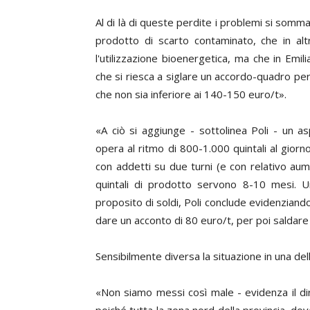
Al di là di queste perdite i problemi si somma
prodotto di scarto contaminato, che in al
l'utilizzazione bioenergetica, ma che in Emi
che si riesca a siglare un accordo-quadro pe
che non sia inferiore ai 140-150 euro/t».
«A ciò si aggiunge - sottolinea Poli - un a
opera al ritmo di 800-1.000 quintali al giorn
con addetti su due turni (e con relativo aum
quintali di prodotto servono 8-10 mesi. 
proposito di soldi, Poli conclude evidenziand
dare un acconto di 80 euro/t, per poi saldare
Sensibilmente diversa la situazione in una dell
«Non siamo messi così male - evidenza il d