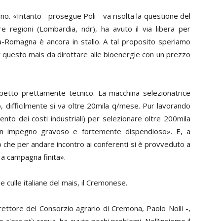
no. «Intanto - prosegue Poli - va risolta la questione del
tre regioni (Lombardia,
ndr
), ha avuto il via libera per
lia-Romagna è ancora in stallo. A tal proposito speriamo
r questo mais da dirottare alle bioenergie con un prezzo
spetto prettamente tecnico. La macchina selezionatrice
o, difficilmente si va oltre 20mila q/mese. Pur lavorando
ento dei costi industriali) per selezionare oltre 200mila
Un impegno gravoso e fortemente dispendioso». E, a
o che per andare incontro ai conferenti si è provveduto a
 a campagna finita».
e culle italiane del mais, il Cremonese.
irettore del Consorzio agrario di Cremona,
Paolo Nolli
-,