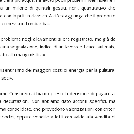
e c'era più acqua, ha avuto pochi problemi. Nell'insieme il
 un milione di quintali gestiti,
ndr
), quantitativo che
on la pulizia classica. A ciò si aggiunga che il prodotto
sa permessa in Lombardia».
e problema negli allevamenti si era registrato, ma già da
a segnalazione, indice di un lavoro efficace sul mais,
ato alla mangimistica».
risentiranno dei maggiori costi di energia per la pulitura,
 soci».
«Come Consorzio abbiamo preso la decisione di pagare ai
 decurtazioni. Non abbiamo dato acconti specifici, ma
i consolidate, che prevedono valorizzazioni con criteri
eriodici, oppure vendite a lotti con saldo alla vendita di