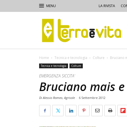
LA RIVISTA
CON
Terra
e
Vita
Home
Tecnica e tecnologia
Colture
Bruciano m
Tecnica e tecnologia
Colture
EMERGENZA SICCITA'
Bruciano mais e 
Di Alessio Romeo, Agrisole
-
6 Settembre 2012