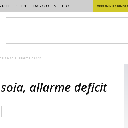
TATTI
CORSI
EDAGRICOLE
LIBRI
ABBONATI / RINN
ais e soia, allarme deficit
soia, allarme deficit