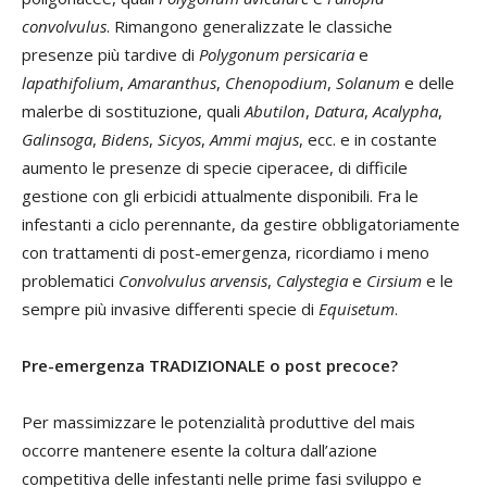
convolvulus
. Rimangono generalizzate le classiche
presenze più tardive di
Polygonum persicaria
e
lapathifolium
,
Amaranthus
,
Chenopodium
,
Solanum
e delle
malerbe di sostituzione, quali
Abutilon
,
Datura
,
Acalypha
,
Galinsoga
,
Bidens
,
Sicyos
,
Ammi
majus
, ecc. e in costante
aumento le presenze di specie ciperacee, di difficile
gestione con gli erbicidi attualmente disponibili. Fra le
infestanti a ciclo perennante, da gestire obbligatoriamente
con trattamenti di post-emergenza, ricordiamo i meno
problematici
Convolvulus
arvensis
,
Calystegia
e
Cirsium
e le
sempre più invasive differenti specie di
Equisetum
.
Pre-emergenza TRADIZIONALE o post precoce?
Per massimizzare le potenzialità produttive del mais
occorre mantenere esente la coltura dall’azione
competitiva delle infestanti nelle prime fasi sviluppo e