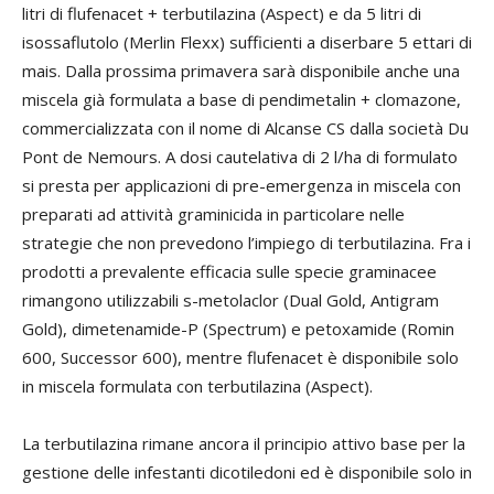
litri di flufenacet + terbutilazina (Aspect) e da 5 litri di
isossaflutolo (Merlin Flexx) sufficienti a diserbare 5 ettari di
mais. Dalla prossima primavera sarà disponibile anche una
miscela già formulata a base di pendimetalin + clomazone,
commercializzata con il nome di Alcanse CS dalla società Du
Pont de Nemours. A dosi cautelativa di 2 l/ha di formulato
si presta per applicazioni di pre-emergenza in miscela con
preparati ad attività graminicida in particolare nelle
strategie che non prevedono l’impiego di terbutilazina. Fra i
prodotti a prevalente efficacia sulle specie graminacee
rimangono utilizzabili s-metolaclor (Dual Gold, Antigram
Gold), dimetenamide-P (Spectrum) e petoxamide (Romin
600, Successor 600), mentre flufenacet è disponibile solo
in miscela formulata con terbutilazina (Aspect).
La terbutilazina rimane ancora il principio attivo base per la
gestione delle infestanti dicotiledoni ed è disponibile solo in