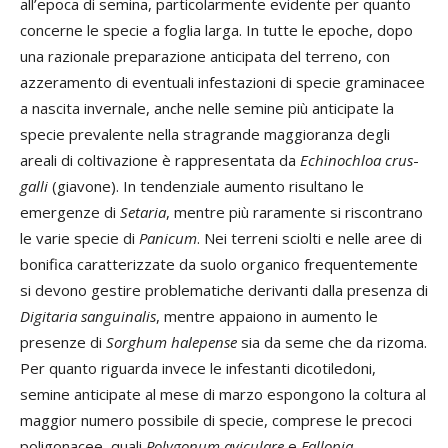
all’epoca di semina, particolarmente evidente per quanto
concerne le specie a foglia larga. In tutte le epoche, dopo
una razionale preparazione anticipata del terreno, con
azzeramento di eventuali infestazioni di specie graminacee
a nascita invernale, anche nelle semine più anticipate la
specie prevalente nella stragrande maggioranza degli
areali di coltivazione è rappresentata da
Echinochloa
crus
-
galli
(giavone). In tendenziale aumento risultano le
emergenze di
Setaria
, mentre più raramente si riscontrano
le varie specie di
Panicum
. Nei terreni sciolti e nelle aree di
bonifica caratterizzate da suolo organico frequentemente
si devono gestire problematiche derivanti dalla presenza di
Digitaria
sanguinalis
, mentre appaiono in aumento le
presenze di
Sorghum
halepense
sia da seme che da rizoma.
Per quanto riguarda invece le infestanti dicotiledoni,
semine anticipate al mese di marzo espongono la coltura al
maggior numero possibile di specie, comprese le precoci
poligonacee, quali
Polygonum
aviculare
e
Fallopia