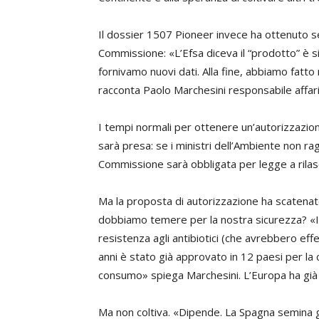
Il dossier 1507 Pioneer invece ha ottenuto sett
Commissione: «L’Efsa diceva il “prodotto” è 
fornivamo nuovi dati. Alla fine, abbiamo fatto
racconta
Paolo Marchesini
responsabile affar
I tempi normali per ottenere un’autorizzazio
sarà presa: se i ministri dell’Ambiente non ra
Commissione sarà obbligata per legge a rilasc
Ma la proposta di autorizzazione ha scatenato
dobbiamo temere per la nostra sicurezza? «In
resistenza agli antibiotici (che avrebbero effet
anni è stato già approvato in 12 paesi per la c
consumo» spiega Marchesini. L’Europa ha già da
Ma non coltiva. «Dipende. La Spagna semina gi