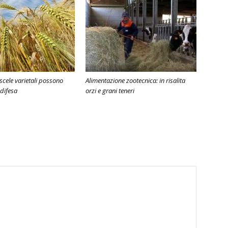
iscele varietali possono
Alimentazione zootecnica: in risalita
 difesa
orzi e grani teneri