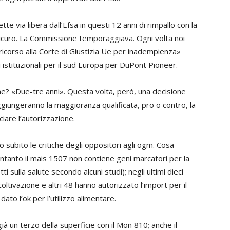
e via libera dall’Efsa in questi 12 anni di rimpallo con la
sicuro. La Commissione temporaggiava. Ogni volta noi
 ricorso alla Corte di Giustizia Ue per inadempienza»
i istituzionali per il sud Europa per DuPont Pioneer
.
ne? «Due-tre anni». Questa volta, però, una decisione
ggiungeranno la maggioranza qualificata, pro o contro, la
iare l’autorizzazione.
 subito le critiche degli oppositori agli ogm. Cosa
tanto il mais 1507 non contiene geni marcatori per la
ti sulla salute secondo alcuni studi); negli ultimi dieci
oltivazione e altri 48 hanno autorizzato l’import per il
to l’ok per l’utilizzo alimentare.
à un terzo della superficie con il Mon 810; anche il