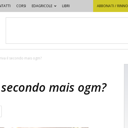
TATTI
CORSI
EDAGRICOLE
LIBRI
ABBONATI / RINN
riva il secondo mais ogm?
il secondo mais ogm?