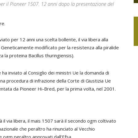
er il Pioneer 1507. 12 anni dopo la presentazione del
re.
o per 12 anni una scelta bollente, il via libera alla
. Geneticamente modificato per la resistenza alla piralide
za la proteina
Bacillus
thuringiensis
).
 ha inviato al Consiglio dei ministri Ue la domanda di
una procedura di infrazione della Corte di Giustizia Ue
entata da Pioneer Hi-Bred, per la prima volta, nel 2001.
 il via libera, il mais 1507 sarà il secondo ogm coltivato
zionale che peraltro ha rinunciato al Vecchio
re ogm peraltro approvati dall’Efsa.