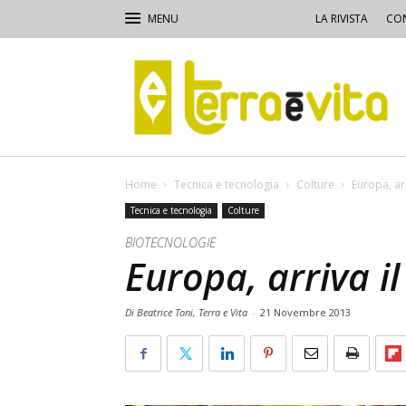
LA RIVISTA
CON
Terra
e
Vita
Home
Tecnica e tecnologia
Colture
Europa, ar
Tecnica e tecnologia
Colture
BIOTECNOLOGIE
Europa, arriva 
Di Beatrice Toni, Terra e Vita
-
21 Novembre 2013