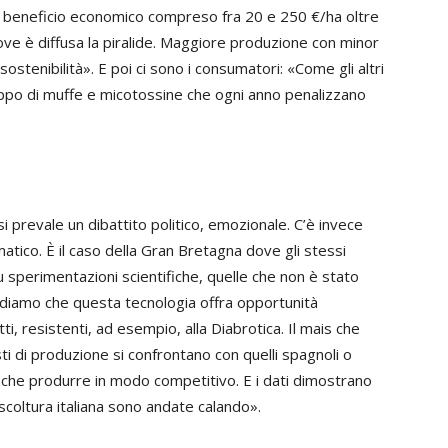
 un beneficio economico compreso fra 20 e 250 €/ha oltre
 dove è diffusa la piralide. Maggiore produzione con minor
ostenibilità». E poi ci sono i consumatori: «Come gli altri
luppo di muffe e micotossine che ogni anno penalizzano
aesi prevale un dibattito politico, emozionale. C’è invece
atico. È il caso della Gran Bretagna dove gli stessi
u sperimentazioni scientifiche, quelle che non è stato
crediamo che questa tecnologia offra opportunità
otti, resistenti, ad esempio, alla Diabrotica. Il mais che
osti di produzione si confrontano con quelli spagnoli o
 anche produrre in modo competitivo. E i dati dimostrano
aiscoltura italiana sono andate calando».