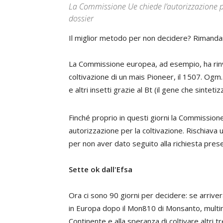
La Commissione Ue chiede l’autorizzazione p
dossier
Il miglior metodo per non decidere? Rimanda
La Commissione europea, ad esempio, ha rinviat
coltivazione di un mais Pioneer, il 1507. Ogm
e altri insetti grazie al Bt (
il gene che sintetiz
Finché proprio in questi giorni la Commissione
autorizzazione per la coltivazione. Rischiava 
per non aver dato seguito alla richiesta pres
Sette ok dall'Efsa
Ora ci sono 90 giorni per decidere: se arriverà
in Europa dopo il Mon810 di Monsanto, multina
Continente e alla speranza di coltivare altri t