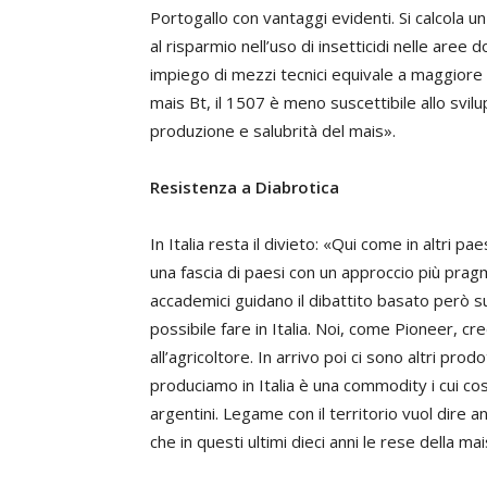
Portogallo con vantaggi evidenti. Si calcola
al risparmio nell’uso di insetticidi nelle aree
impiego di mezzi tecnici equivale a maggiore s
mais Bt, il 1507 è meno suscettibile allo svi
produzione e salubrità del mais».
Resistenza a Diabrotica
In Italia resta il divieto: «Qui come in altri p
una fascia di paesi con un approccio più pragm
accademici guidano il dibattito basato però s
possibile fare in Italia. Noi, come Pioneer, 
all’agricoltore. In arrivo poi ci sono altri prod
produciamo in Italia è una
commodity
i cui c
argentini. Legame con il territorio vuol dire
che in questi ultimi dieci anni le rese della m