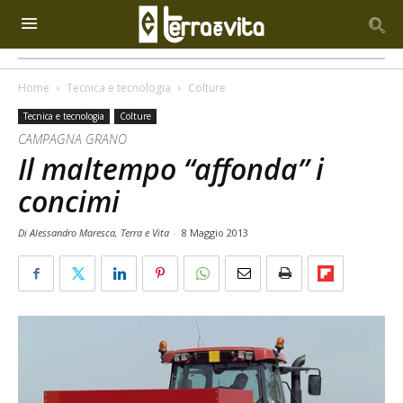
Home
Tecnica e tecnologia
Colture
Tecnica e tecnologia
Colture
CAMPAGNA GRANO
Il maltempo “affonda” i
concimi
Di Alessandro Maresca, Terra e Vita
-
8 Maggio 2013