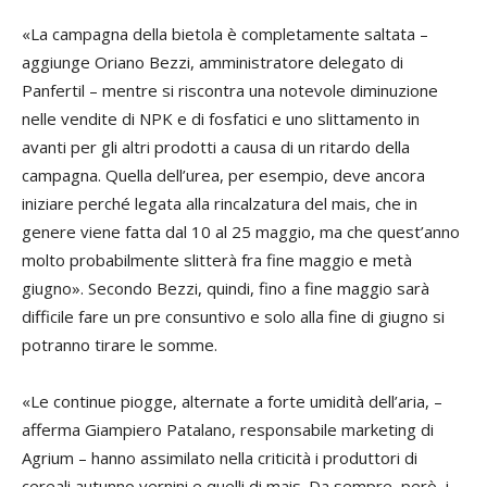
«La campagna della bietola è completamente saltata –
aggiunge
Oriano Bezzi
, amministratore delegato di
Panfertil – mentre si riscontra una notevole diminuzione
nelle vendite di NPK e di fosfatici e uno slittamento in
avanti per gli altri prodotti a causa di un ritardo della
campagna. Quella dell’urea, per esempio, deve ancora
iniziare perché legata alla rincalzatura del mais, che in
genere viene fatta dal 10 al 25 maggio, ma che quest’anno
molto probabilmente slitterà fra fine maggio e metà
giugno». Secondo Bezzi, quindi, fino a fine maggio sarà
difficile fare un pre consuntivo e solo alla fine di giugno si
potranno tirare le somme.
«Le continue piogge, alternate a forte umidità dell’aria, –
afferma
Giampiero Patalano
, responsabile marketing di
Agrium – hanno assimilato nella criticità i produttori di
cereali autunno vernini e quelli di mais. Da sempre, però, i