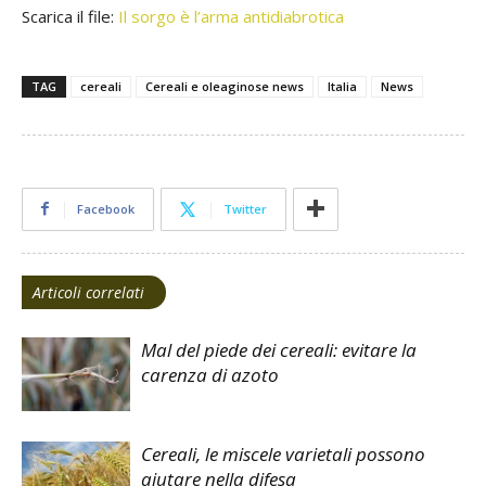
Scarica il file:
Il sorgo è l’arma antidiabrotica
TAG
cereali
Cereali e oleaginose news
Italia
News
Facebook
Twitter
Articoli correlati
Mal del piede dei cereali: evitare la
carenza di azoto
Cereali, le miscele varietali possono
aiutare nella difesa