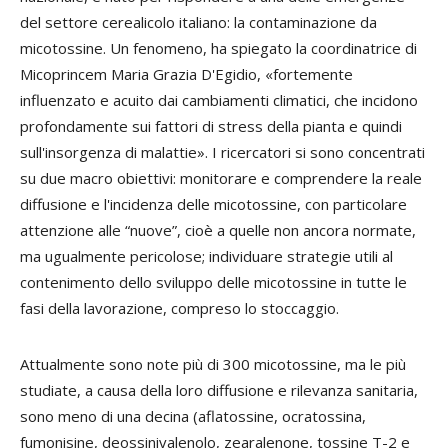
del settore cerealicolo italiano: la contaminazione da
micotossine. Un fenomeno, ha spiegato la coordinatrice di
Micoprincem
Maria Grazia D'Egidio
, «fortemente
influenzato e acuito dai cambiamenti climatici, che incidono
profondamente sui fattori di stress della pianta e quindi
sull'insorgenza di malattie». I ricercatori si sono concentrati
su due macro obiettivi: monitorare e comprendere la reale
diffusione e l'incidenza delle micotossine, con particolare
attenzione alle “nuove”, cioè a quelle non ancora normate,
ma ugualmente pericolose; individuare strategie utili al
contenimento dello sviluppo delle micotossine in tutte le
fasi della lavorazione, compreso lo stoccaggio.
Attualmente sono note più di 300 micotossine, ma le più
studiate, a causa della loro diffusione e rilevanza sanitaria,
sono meno di una decina (aflatossine, ocratossina,
fumonisine, deossinivalenolo, zearalenone, tossine T-2 e