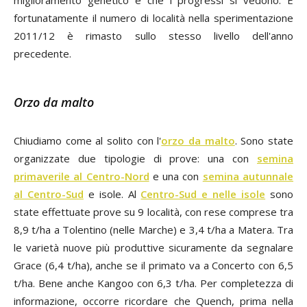
miglioramento genetico e che i progressi si vedono. E
fortunatamente il numero di località nella sperimentazione
2011/12 è rimasto sullo stesso livello dell'anno
precedente.
Orzo da malto
Chiudiamo come al solito con l'
orzo da malto
. Sono state
organizzate due tipologie di prove: una con
semina
primaverile al Centro-Nord
e una con
semina autunnale
al Centro-Sud
e isole. Al
Centro-Sud e nelle isole
sono
state effettuate prove su 9 località, con rese comprese tra
8,9 t/ha a Tolentino (nelle Marche) e 3,4 t/ha a Matera. Tra
le varietà nuove più produttive sicuramente da segnalare
Grace (6,4 t/ha), anche se il primato va a Concerto con 6,5
t/ha. Bene anche Kangoo con 6,3 t/ha. Per completezza di
informazione, occorre ricordare che Quench, prima nella