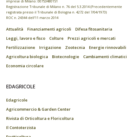
imprese di Milano: 00753480151
Registrazione Tribunale di Milano n. 76 del 5.3.2014 (Precedentemente
registrata presso il Tribunale di Bologna n. 4272 del 7/04/1973)
ROC n. 24344 dell’11 marzo 2014
Attualità
Finanziamenti agricoli
Difesa fitosanitaria
Leggi, lavoro e fisco
Colture
Prezzi agricoli e mercati
Fertilizzazione
Irrigazione
Zootecnia
Energie rinnovabili
Agricoltura biologica
Biotecnologie
Cambiamenti climatici
Economia circolare
EDAGRICOLE
Edagricole
Agricommercio & Garden Center
Rivista di Orticoltura e Floricoltura
Il Contoterzista
Frutticoltura