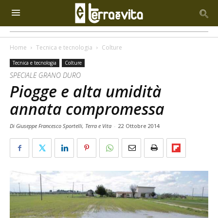
Home
Tecnica e tecnologia
Colture
Tecnica e tecnologia
Colture
SPECIALE GRANO DURO
Piogge e alta umidità
annata compromessa
Di Giuseppe Francesco Sportelli, Terra e Vita
-
22 Ottobre 2014