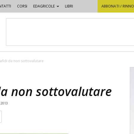
TATTI
CORSI
EDAGRICOLE
LIBRI
ABBONATI / RINN
fidi da non sottovalutare
da non sottovalutare
 2013