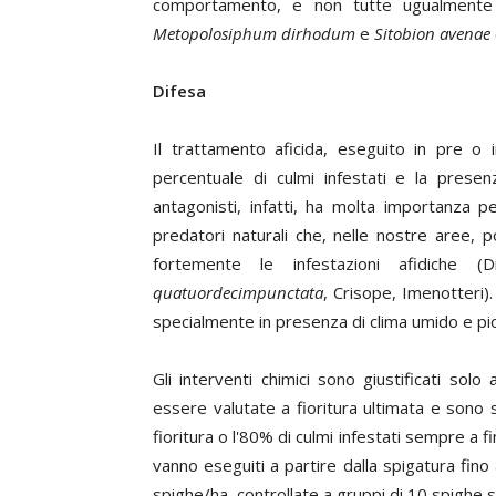
comportamento, e non tutte ugualmente p
Metopolosiphum dirhodum
e
Sitobion avenae
Difesa
Il trattamento aficida, eseguito in pre o 
percentuale di culmi infestati e la presenz
antagonisti, infatti, ha molta importanza pe
predatori naturali che, nelle nostre aree,
fortemente le infestazioni afidiche (Di
quatuordecimpunctata
, Crisope, Imenotteri). 
specialmente in presenza di clima umido e p
Gli interventi chimici sono giustificati sol
essere valutate a fioritura ultimata e sono s
fioritura o l'80% di culmi infestati sempre a fin
vanno eseguiti a partire dalla spigatura fino
spighe/ha, controllate a gruppi di 10 spighe s