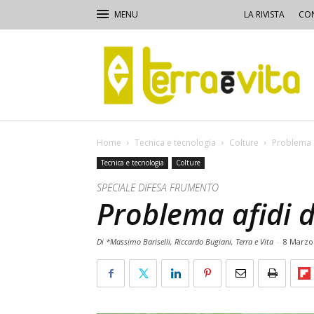
LA RIVISTA
CON
Terra
e
Vita
Home
Tecnica e tecnologia
Colture
Problema a
Tecnica e tecnologia
Colture
SPECIALE DIFESA FRUMENTO
Problema afidi 
Di *Massimo Bariselli, Riccardo Bugiani, Terra e Vita
-
8 Marzo