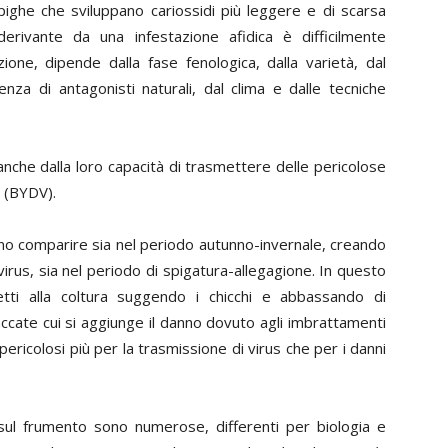
 spighe che sviluppano cariossidi più leggere e di scarsa
derivante da una infestazione afidica è difficilmente
azione, dipende dalla fase fenologica, dalla varietà, dal
nza di antagonisti naturali, dal clima e dalle tecniche
 anche dalla loro capacità di trasmettere delle pericolose
o (BYDV).
ono comparire sia nel periodo autunno-invernale, creando
virus, sia nel periodo di spigatura-allegagione. In questo
etti alla coltura suggendo i chicchi e abbassando di
accate cui si aggiunge il danno dovuto agli imbrattamenti
 pericolosi più per la trasmissione di virus che per i danni
sul frumento sono numerose, differenti per biologia e