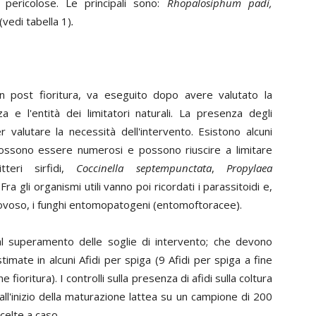
ericolose. Le principali sono:
Rhopalosiphum padi,
(vedi tabella 1)
.
in post fioritura, va eseguito dopo avere valutato la
a e l'entità dei limitatori naturali. La presenza degli
r valutare la necessità dell'intervento. Esistono alcuni
 possono essere numerosi e possono riuscire a limitare
tteri sirfidi,
Coccinella septempunctata
,
Propylaea
Fra gli organismi utili vanno poi ricordati i parassitoidi e,
iovoso, i funghi entomopatogeni (entomoftoracee).
o al superamento delle soglie di intervento; che devono
timate in alcuni Afidi per spiga (9 Afidi per spiga a fine
e fioritura). I controlli sulla presenza di afidi sulla coltura
 all'inizio della maturazione lattea su un campione di 200
celte a caso.