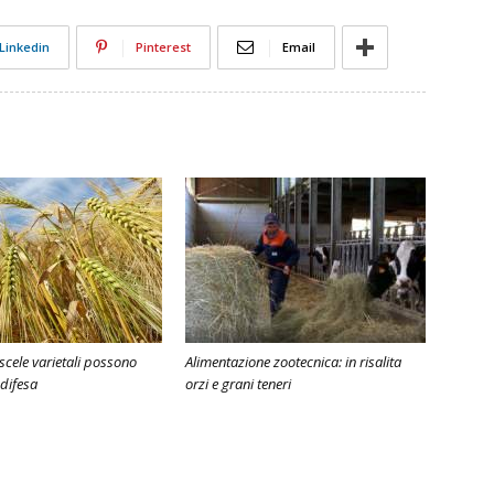
Linkedin
Pinterest
Email
iscele varietali possono
Alimentazione zootecnica: in risalita
 difesa
orzi e grani teneri