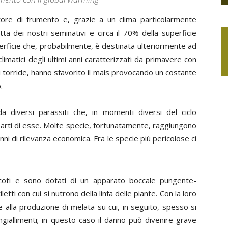
ttore di frumento e, grazie a un clima particolarmente
ta dei nostri seminativi e circa il 70% della superficie
superficie che, probabilmente, è destinata ulteriormente ad
imatici degli ultimi anni caratterizzati da primavere con
i torride, hanno sfavorito il mais provocando un costante
.
 diversi parassiti che, in momenti diversi del ciclo
parti di esse. Molte specie, fortunatamente, raggiungono
ni di rilevanza economica. Fra le specie più pericolose ci
Rincoti e sono dotati di un apparato boccale pungente-
etti con cui si nutrono della linfa delle piante. Con la loro
a e alla produzione di melata su cui, in seguito, spesso si
giallimenti; in questo caso il danno può divenire grave