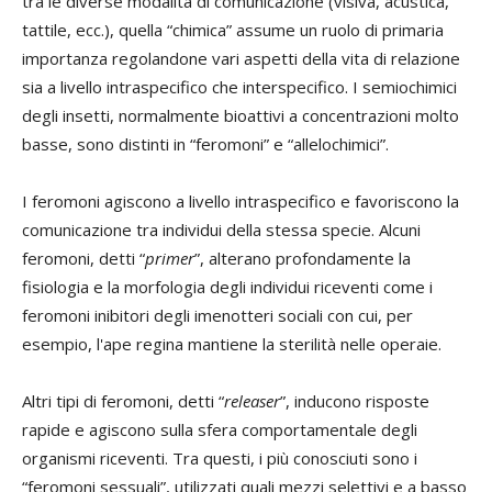
tra le diverse modalità di comunicazione (visiva, acustica,
tattile, ecc.), quella “chimica” assume un ruolo di primaria
importanza regolandone vari aspetti della vita di relazione
sia a livello intraspecifico che interspecifico. I semiochimici
degli insetti, normalmente bioattivi a concentrazioni molto
basse, sono distinti in “feromoni” e “allelochimici”.
I feromoni agiscono a livello intraspecifico e favoriscono la
comunicazione tra individui della stessa specie. Alcuni
feromoni, detti “
primer
”, alterano profondamente la
fisiologia e la morfologia degli individui riceventi come i
feromoni inibitori degli imenotteri sociali con cui, per
esempio, l'ape regina mantiene la sterilità nelle operaie.
Altri tipi di feromoni, detti “
releaser
”, inducono risposte
rapide e agiscono sulla sfera comportamentale degli
organismi riceventi. Tra questi, i più conosciuti sono i
“feromoni sessuali”, utilizzati quali mezzi selettivi e a basso