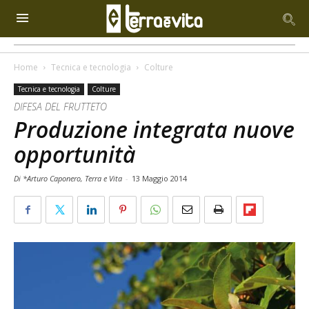
Home
Tecnica e tecnologia
Colture
Tecnica e tecnologia
Colture
DIFESA DEL FRUTTETO
Produzione integrata nuove
opportunità
Di *Arturo Caponero, Terra e Vita
-
13 Maggio 2014