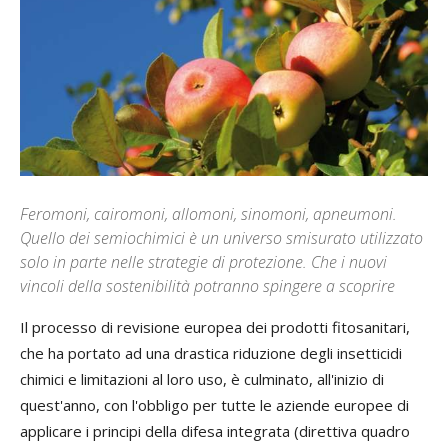
Feromoni, cairomoni, allomoni, sinomoni, apneumoni.
Quello dei semiochimici è un universo smisurato utilizzato
solo in parte nelle strategie di protezione. Che i nuovi
vincoli della sostenibilità potranno spingere a scoprire
Il processo di revisione europea dei prodotti fitosanitari,
che ha portato ad una drastica riduzione degli insetticidi
chimici e limitazioni al loro uso, è culminato, all'inizio di
quest'anno, con l'obbligo per tutte le aziende europee di
applicare i principi della difesa integrata (direttiva quadro