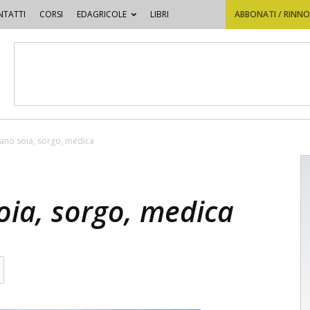
TATTI
CORSI
EDAGRICOLE
LIBRI
ABBONATI / RINN
rano soia, sorgo, medica
oia, sorgo, medica