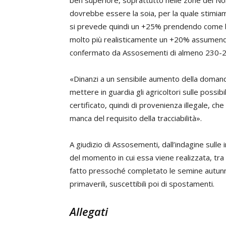
ben superiore, soprattutto nelle zone del No
dovrebbe essere la soia, per la quale stimia
si prevede quindi un +25% prendendo come ba
molto più realisticamente un +20% assumend
confermato da Assosementi di almeno 230-2
«Dinanzi a un sensibile aumento della domand
mettere in guardia gli agricoltori sulle possib
certificato, quindi di provenienza illegale, che
manca del requisito della tracciabilità».
A giudizio di Assosementi, dall’indagine sulle 
del momento in cui essa viene realizzata, tra
fatto pressoché completato le semine autun
primaverili, suscettibili poi di spostamenti.
Allegati