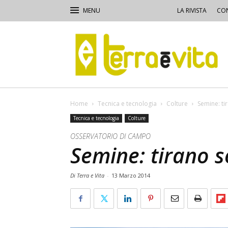
LA RIVISTA
CON
Terra
e
Vita
Home
Tecnica e tecnologia
Colture
Semine: ti
Tecnica e tecnologia
Colture
OSSERVATORIO DI CAMPO
Semine: tirano s
Di Terra e Vita
-
13 Marzo 2014