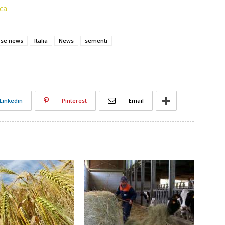
ica
ose news
Italia
News
sementi
Linkedin
Pinterest
Email