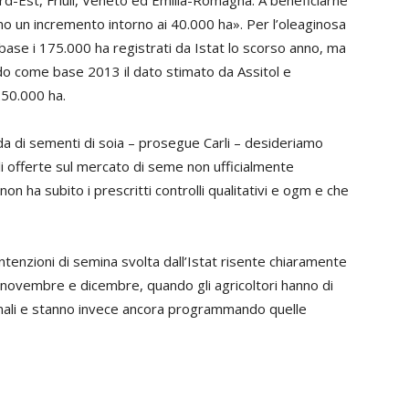
rd-Est, Friuli, Veneto ed Emilia-Romagna. A beneficiarne
mo un incremento intorno ai 40.000 ha». Per l’oleaginosa
se i 175.000 ha registrati da Istat lo scorso anno, ma
o come base 2013 il dato stimato da Assitol e
50.000 ha.
a di sementi di soia – prosegue Carli – desideriamo
ili offerte sul mercato di seme non ufficialmente
 non ha subito i prescritti controlli qualitativi e ogm e che
intenzioni di semina svolta dall’Istat risente chiaramente
 novembre e dicembre, quando gli agricoltori hanno di
nali e stanno invece ancora programmando quelle