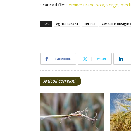
Scarica il file:
Semine: tirano soia, sorgo, med
TAG
Agricoltura24
cereali
Cereali e oleagin
Facebook
Twitter
Articoli correlati