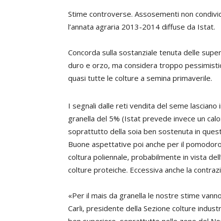
Stime controverse. Assosementi non condivide t
l’annata agraria 2013-2014 diffuse da Istat.
Concorda sulla sostanziale tenuta delle superf
duro e orzo,
ma considera troppo pessimistica
quasi tutte le colture a semina primaverile.
I segnali dalle reti vendita del seme lascian
granella del 5% (Istat prevede invece un calo
soprattutto della soia ben sostenuta in que
Buone aspettative poi anche per il pomodoro 
coltura poliennale, probabilmente in vista del
colture proteiche. Eccessiva anche la contrazio
«Per il mais da granella le nostre stime vanno 
Carli
, presidente della Sezione colture industr