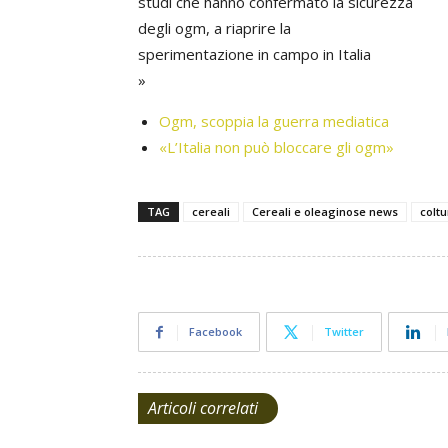
studi che hanno confermato la sicurezza
degli ogm, a riaprire la
sperimentazione in campo in Italia
»
Ogm, scoppia la guerra mediatica
«L’Italia non può bloccare gli ogm»
TAG
cereali
Cereali e oleaginose news
coltu
Facebook
Twitter
Articoli correlati