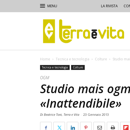
LA RIVISTA
CON
Terra
e
Vita
Home
Tecnica e tecnologia
Colture
Studio mai
Tecnica e tecnologia
Colture
OGM
Studio mais ogm.
«Inattendibile»
Di Beatrice Toni, Terra e Vita
-
23 Gennaio 2013