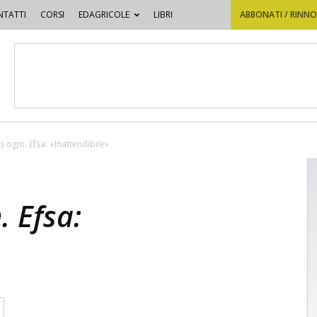
TATTI
CORSI
EDAGRICOLE
LIBRI
ABBONATI / RINN
s ogm. Efsa: «Inattendibile»
 Efsa: