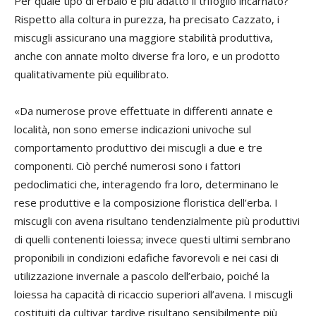
Per quale tipo di erbaio è più adatto il trifoglio incarnato?
Rispetto alla coltura in purezza, ha precisato Cazzato, i
miscugli assicurano una maggiore stabilità produttiva,
anche con annate molto diverse fra loro, e un prodotto
qualitativamente più equilibrato.
«Da numerose prove effettuate in differenti annate e
località, non sono emerse indicazioni univoche sul
comportamento produttivo dei miscugli a due e tre
componenti. Ciò perché numerosi sono i fattori
pedoclimatici che, interagendo fra loro, determinano le
rese produttive e la composizione floristica dell’erba. I
miscugli con avena risultano tendenzialmente più produttivi
di quelli contenenti loiessa; invece questi ultimi sembrano
proponibili in condizioni edafiche favorevoli e nei casi di
utilizzazione invernale a pascolo dell’erbaio, poiché la
loiessa ha capacità di ricaccio superiori all’avena. I miscugli
costituiti da cultivar tardive risultano sensibilmente più