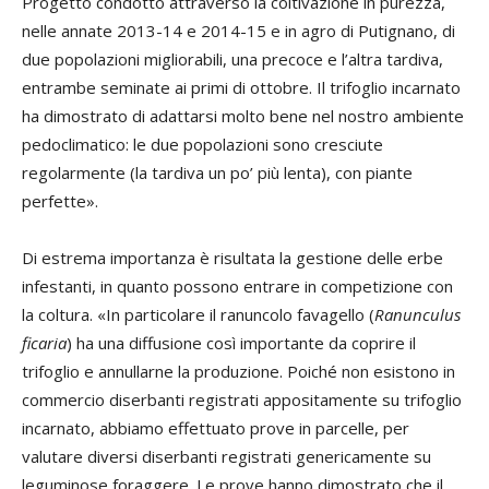
Progetto condotto attraverso la coltivazione in purezza,
nelle annate 2013-14 e 2014-15 e in agro di Putignano, di
due popolazioni migliorabili, una precoce e l’altra tardiva,
entrambe seminate ai primi di ottobre. Il trifoglio incarnato
ha dimostrato di adattarsi molto bene nel nostro ambiente
pedoclimatico: le due popolazioni sono cresciute
regolarmente (la tardiva un po’ più lenta), con piante
perfette».
Di estrema importanza è risultata la gestione delle erbe
infestanti, in quanto possono entrare in competizione con
la coltura. «In particolare il ranuncolo favagello (
Ranunculus
ficaria
) ha una diffusione così importante da coprire il
trifoglio e annullarne la produzione. Poiché non esistono in
commercio diserbanti registrati appositamente su trifoglio
incarnato, abbiamo effettuato prove in parcelle, per
valutare diversi diserbanti registrati genericamente su
leguminose foraggere. Le prove hanno dimostrato che il