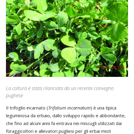
La coltura è stata rilanciata da un recente convegno
pugliese
Il trifoglio incarnato (
Trifolium incarnatum
) è una tipica
leguminosa da erbaio, dallo sviluppo rapido e abbondante,
che fino ad alcuni anni fa entrava nei miscugli utilizzati dai
foraggicoltori e allevatori pugliesi per gli erbai misti