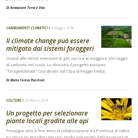
Di
Redazione Terra e Vita
CAMBIAMENTI CLIMATICI
4 Maggio 2018
Il climate change può essere
mitigato dai sistemi foraggeri
Grazie alle minori emissioni di gas serra e al maggiore stoccaggio
di carbonio nel suolo. Lo dimostra il progetto europeo
“forage4climate” coordinato dal Crpa di Reggio Emilia.
Di Maria Teresa Pacchioli
-
COLTURE
28 Marzo 2018
Un progetto per selezionare
piante locali gradite alle api
Prosegue sino a fine anno la collaborazione tra Provincia di Udine
e Consorzio Apicoltori per uno studio sviluppato dall'Università di